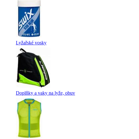
Lyžařské vosky
Doplňky a vaky na lyže, obuv