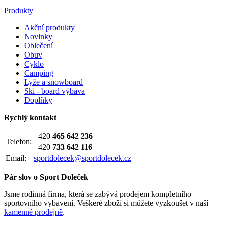
Produkty
Akční produkty
Novinky
Oblečení
Obuv
Cyklo
Camping
Lyže a snowboard
Ski - board výbava
Doplňky
Rychlý kontakt
+420
465 642 236
Telefon:
+420
733 642 116
Email:
sportdolecek@sportdolecek.cz
Pár slov o Sport Doleček
Jsme rodinná firma, která se zabývá prodejem kompletního
sportovního vybavení. Veškeré zboží si můžete vyzkoušet v naší
kamenné prodejně
.