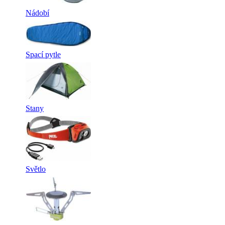
Nádobí
Spací pytle
Stany
Světlo