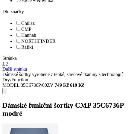
Akce + Novinka
Dle značky
Chillaz
CMP
Hannah
NORTHFINDER
Rafiki
Stránka
1
2
Další stránka
Dámské šortky vyrobené z tenké, strečové tkaniny s technologií
Dry-Function.
MODEL 35C6736P/80ZV
749 Kč
619 Kč
Dámské funkční šortky CMP 35C6736P
modré