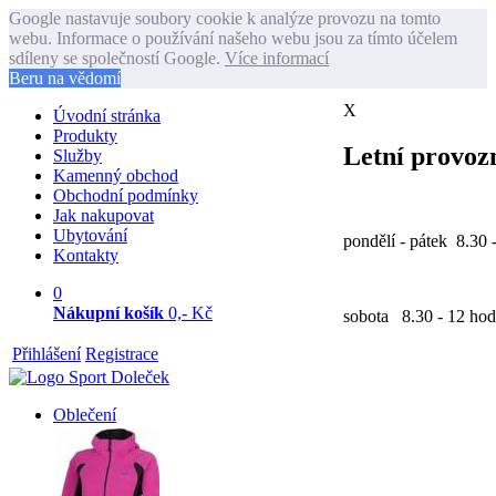
Google nastavuje soubory cookie k analýze provozu na tomto
webu. Informace o používání našeho webu jsou za tímto účelem
sdíleny se společností Google.
Více informací
Beru na vědomí
X
Úvodní stránka
Produkty
Letní provozn
Služby
Kamenný obchod
Obchodní podmínky
Jak nakupovat
Ubytování
pondělí - pátek 8.30 
Kontakty
0
Nákupní košík
0,- Kč
sobota 8.30 - 12 hod
Přihlášení
Registrace
Oblečení