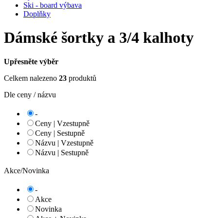
Ski - board výbava
Doplňky
Dámské šortky a 3/4 kalhoty
Upřesněte výběr
Celkem nalezeno
23
produktů
Dle ceny / názvu
-
Ceny | Vzestupně
Ceny | Sestupně
Názvu | Vzestupně
Názvu | Sestupně
Akce/Novinka
-
Akce
Novinka