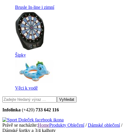
Brusle In-line i zimní
Šipky
Věci k vodě
Infolinka
(+420)
733 642 116
Právě se nacházíte:
Home
Produkty
Oblečení
/
Dámské oblečení
/
Dámské šortky a 3/4 kalhoty