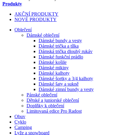
Produkty
AKČNÍ PRODUKTY
NOVÉ PRODUKTY
Oblečení
Dámské oblečení
Dámské bundy a vesty
Dámské trička a tílka
Dámská trička dlouhý rukáv
Dámské funkční prádlo
Dámské košile
Dámské mikiny
Dámské kalhoty
Dámské šortky a 3/4 kalhoty
Dámské šaty a sukně
Dámské zimní bundy a vesty
Pánské oblečení
Dětské a juniorské oblečení
Doplňky k oblečení
Limitovaná edice Pro Radost
Obuv
Cyklo
Camping
Lyže a snowboard