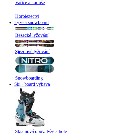
Vařiče a kartuše
Horolezectví
Lyže a snowboard
Běžecké lyžování
Sjezdové lyžování
Snowboarding
Ski - board výbava
Skialpová obuv, lyže a hole