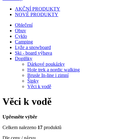
AKČNÍ PRODUKTY
NOVÉ PRODUKTY
Oblečení
Obuv
Cyklo
Camping
Lyže a snowboard
Ski - board výbava
Doplňky
Dárkové poukázky
Hole trek a nordic walking
Brusle In-line i zimní
Šipky
Věci k vodě
Věci k vodě
Upřesněte výběr
Celkem nalezeno
17
produktů
Dle ceny / názvu