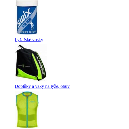
Lyžařské vosky
Doplňky a vaky na lyže, obuv