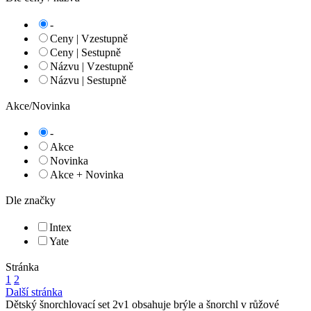
-
Ceny | Vzestupně
Ceny | Sestupně
Názvu | Vzestupně
Názvu | Sestupně
Akce/Novinka
-
Akce
Novinka
Akce + Novinka
Dle značky
Intex
Yate
Stránka
1
2
Další stránka
Dětský šnorchlovací set 2v1 obsahuje brýle a šnorchl v růžové