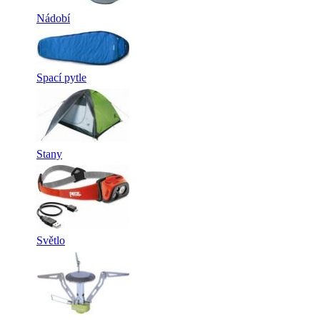
Nádobí
Spací pytle
Stany
Světlo