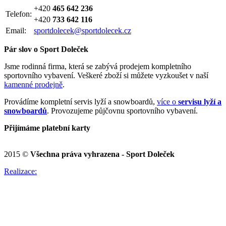
+420
465 642 236
Telefon:
+420
733 642 116
Email:
sportdolecek@sportdolecek.cz
Pár slov o Sport Doleček
Jsme rodinná firma, která se zabývá prodejem kompletního
sportovního vybavení. Veškeré zboží si můžete vyzkoušet v naší
kamenné prodejně
.
Provádíme kompletní servis lyží a snowboardů,
více o
servisu lyží a
snowboardů
. Provozujeme půjčovnu sportovního vybavení.
Přijímáme platební karty
2015 ©
Všechna práva vyhrazena - Sport Doleček
Realizace: