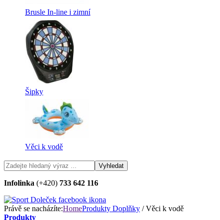
Brusle In-line i zimní
Šipky
Věci k vodě
Infolinka
(+420)
733 642 116
Právě se nacházíte:
Home
Produkty
Doplňky
/ Věci k vodě
Produkty