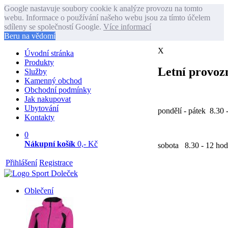
Google nastavuje soubory cookie k analýze provozu na tomto
webu. Informace o používání našeho webu jsou za tímto účelem
sdíleny se společností Google.
Více informací
Beru na vědomí
X
Úvodní stránka
Produkty
Letní provozn
Služby
Kamenný obchod
Obchodní podmínky
Jak nakupovat
Ubytování
pondělí - pátek 8.30 
Kontakty
0
Nákupní košík
0,- Kč
sobota 8.30 - 12 hod
Přihlášení
Registrace
Oblečení