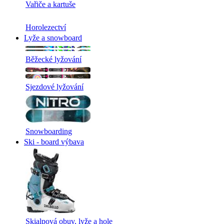
Vařiče a kartuše
Horolezectví
Lyže a snowboard
Běžecké lyžování
Sjezdové lyžování
Snowboarding
Ski - board výbava
Skialpová obuv, lyže a hole