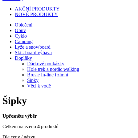
AKČNÍ PRODUKTY
NOVÉ PRODUKTY
Oblečení
Obuv
Cyklo
Camping
Lyže a snowboard
Ski - board výbava
Doplňky
Dárkové poukázky
Hole trek a nordic walking
Brusle In-line i zimní
Šipky
Věci k vodě
Šipky
Upřesněte výběr
Celkem nalezeno
4
produktů
Dle ceny / názvu