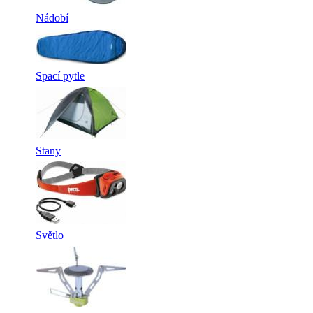
Nádobí
Spací pytle
Stany
Světlo