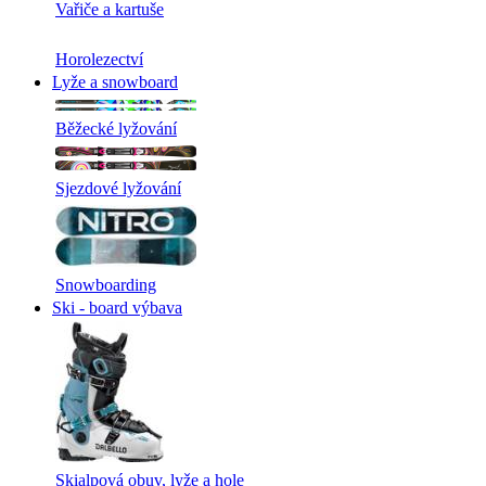
Vařiče a kartuše
Horolezectví
Lyže a snowboard
Běžecké lyžování
Sjezdové lyžování
Snowboarding
Ski - board výbava
Skialpová obuv, lyže a hole