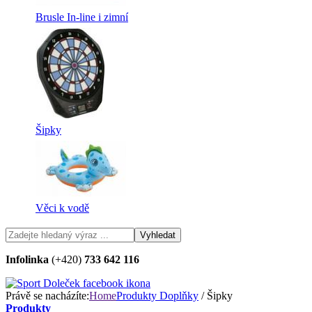
Brusle In-line i zimní
Šipky
Věci k vodě
Infolinka
(+420)
733 642 116
Právě se nacházíte:
Home
Produkty
Doplňky
/ Šipky
Produkty