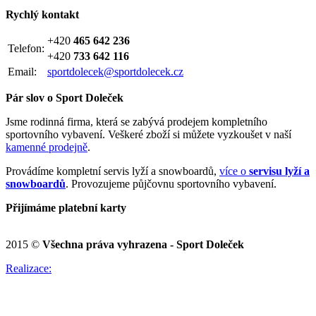
Rychlý kontakt
+420
465 642 236
Telefon:
+420
733 642 116
Email:
sportdolecek@sportdolecek.cz
Pár slov o Sport Doleček
Jsme rodinná firma, která se zabývá prodejem kompletního
sportovního vybavení. Veškeré zboží si můžete vyzkoušet v naší
kamenné prodejně
.
Provádíme kompletní servis lyží a snowboardů,
více o
servisu lyží a
snowboardů
. Provozujeme půjčovnu sportovního vybavení.
Přijímáme platební karty
2015 ©
Všechna práva vyhrazena - Sport Doleček
Realizace: