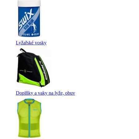
Lyžařské vosky
Doplňky a vaky na lyže, obuv