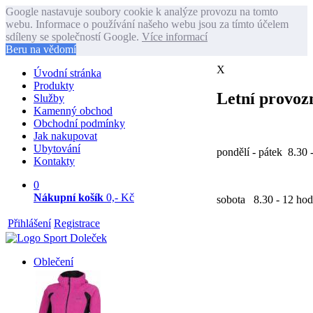
Google nastavuje soubory cookie k analýze provozu na tomto
webu. Informace o používání našeho webu jsou za tímto účelem
sdíleny se společností Google.
Více informací
Beru na vědomí
X
Úvodní stránka
Produkty
Letní provozn
Služby
Kamenný obchod
Obchodní podmínky
Jak nakupovat
Ubytování
pondělí - pátek 8.30 
Kontakty
0
Nákupní košík
0,- Kč
sobota 8.30 - 12 hod
Přihlášení
Registrace
Oblečení