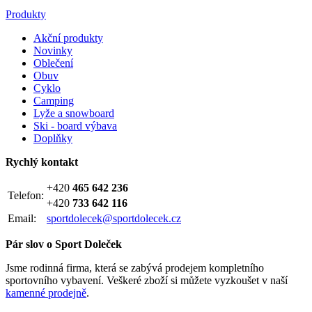
Produkty
Akční produkty
Novinky
Oblečení
Obuv
Cyklo
Camping
Lyže a snowboard
Ski - board výbava
Doplňky
Rychlý kontakt
+420
465 642 236
Telefon:
+420
733 642 116
Email:
sportdolecek@sportdolecek.cz
Pár slov o Sport Doleček
Jsme rodinná firma, která se zabývá prodejem kompletního
sportovního vybavení. Veškeré zboží si můžete vyzkoušet v naší
kamenné prodejně
.