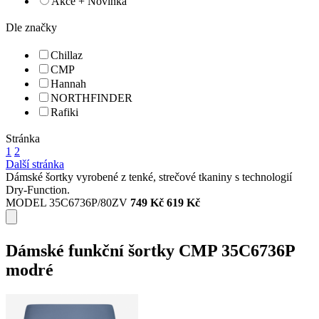
Akce + Novinka
Dle značky
Chillaz
CMP
Hannah
NORTHFINDER
Rafiki
Stránka
1
2
Další stránka
Dámské šortky vyrobené z tenké, strečové tkaniny s technologií
Dry-Function.
MODEL 35C6736P/80ZV
749 Kč
619 Kč
Dámské funkční šortky CMP 35C6736P
modré