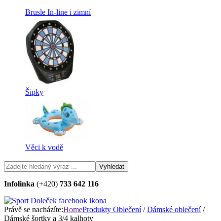
Brusle In-line i zimní
Šipky
Věci k vodě
Infolinka
(+420)
733 642 116
Právě se nacházíte:
Home
Produkty
Oblečení
/
Dámské oblečení
/
Dámské šortky a 3/4 kalhoty