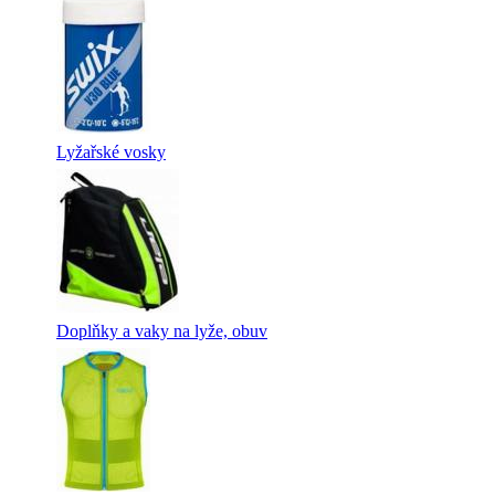
Lyžařské vosky
Doplňky a vaky na lyže, obuv