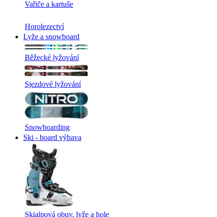
Vařiče a kartuše
Horolezectví
Lyže a snowboard
Běžecké lyžování
Sjezdové lyžování
Snowboarding
Ski - board výbava
Skialpová obuv, lyže a hole