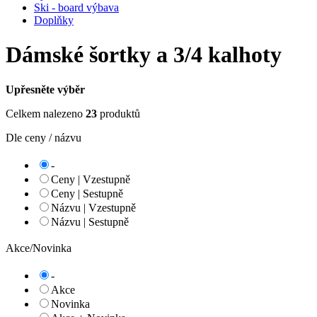
Ski - board výbava
Doplňky
Dámské šortky a 3/4 kalhoty
Upřesněte výběr
Celkem nalezeno
23
produktů
Dle ceny / názvu
-
Ceny | Vzestupně
Ceny | Sestupně
Názvu | Vzestupně
Názvu | Sestupně
Akce/Novinka
-
Akce
Novinka