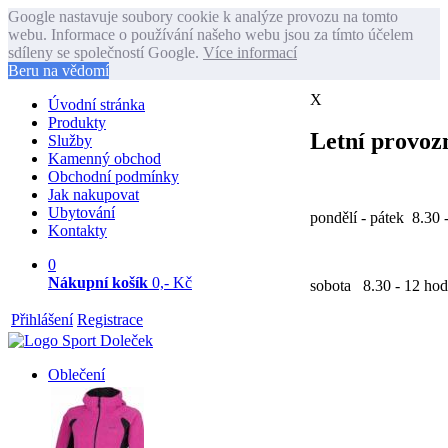
Google nastavuje soubory cookie k analýze provozu na tomto
webu. Informace o používání našeho webu jsou za tímto účelem
sdíleny se společností Google.
Více informací
Beru na vědomí
X
Úvodní stránka
Produkty
Letní provozn
Služby
Kamenný obchod
Obchodní podmínky
Jak nakupovat
Ubytování
pondělí - pátek 8.30 
Kontakty
0
Nákupní košík
0,- Kč
sobota 8.30 - 12 hod
Přihlášení
Registrace
Oblečení