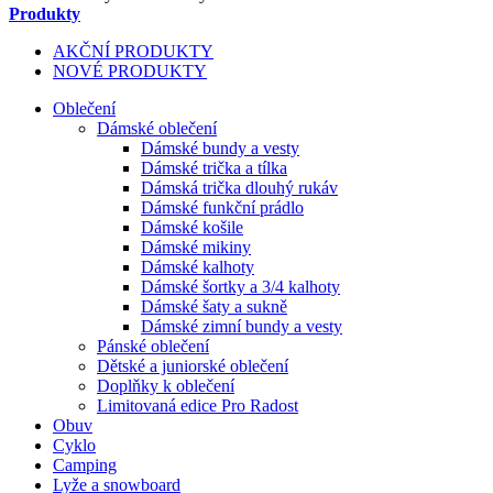
Produkty
AKČNÍ PRODUKTY
NOVÉ PRODUKTY
Oblečení
Dámské oblečení
Dámské bundy a vesty
Dámské trička a tílka
Dámská trička dlouhý rukáv
Dámské funkční prádlo
Dámské košile
Dámské mikiny
Dámské kalhoty
Dámské šortky a 3/4 kalhoty
Dámské šaty a sukně
Dámské zimní bundy a vesty
Pánské oblečení
Dětské a juniorské oblečení
Doplňky k oblečení
Limitovaná edice Pro Radost
Obuv
Cyklo
Camping
Lyže a snowboard