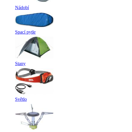
Nádobí
Spací pytle
Stany
Světlo