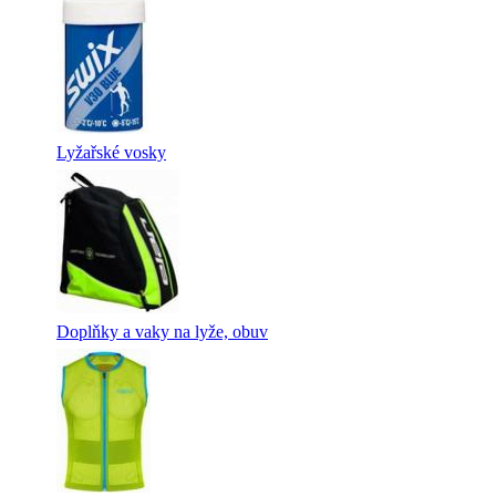
Lyžařské vosky
Doplňky a vaky na lyže, obuv