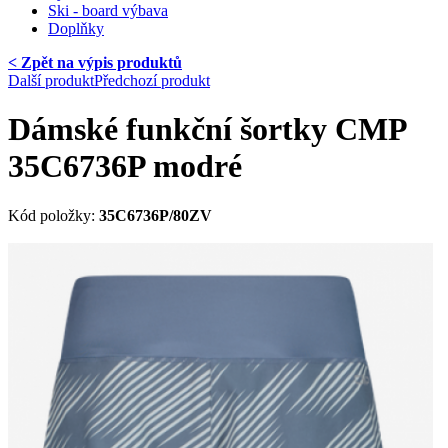
Ski - board výbava
Doplňky
< Zpět na výpis produktů
Další produkt
Předchozí produkt
Dámské funkční šortky CMP
35C6736P modré
Kód položky:
35C6736P/80ZV