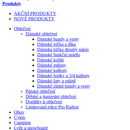
Produkty
AKČNÍ PRODUKTY
NOVÉ PRODUKTY
Oblečení
Dámské oblečení
Dámské bundy a vesty
Dámské trička a tílka
Dámská trička dlouhý rukáv
Dámské funkční prádlo
Dámské košile
Dámské mikiny
Dámské kalhoty
Dámské šortky a 3/4 kalhoty
Dámské šaty a sukně
Dámské zimní bundy a vesty
Pánské oblečení
Dětské a juniorské oblečení
Doplňky k oblečení
Limitovaná edice Pro Radost
Obuv
Cyklo
Camping
Lyže a snowboard