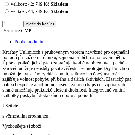
velikost:
42
;
749 Kč
Skladem
velikost:
44
;
749 Kč
Skladem
Výrobce
CMP
Popis produktu
Kraťasy Unlimitech s pruhovaným vzorem navržené pro optimální
pohodlí při každém tréninku, zejména při běhu a trailovém běhu.
Úprava potlačující zápach zabraňuje tvorbě nepříjemných pachů a
zároveň udržuje neustálý pocit svěžesti. Technologie Dry Function
umožňuje kraťasům rychlé schnutí, zatímco strečový materiál
zajišťuje volnost pohybu při běhu a dalších aktivitách. Elastický pas
nabízí bezpečné a pohodlné nošení, zatímco kapsa na zip na zadní
straně umožňuje praktické uložení drobností. Integrované vnitřní
kalhotky poskytují dodatečnou oporu a pohodlí.
Ušetřete
s věrnostním programem
Vyzkoušejte si zboží