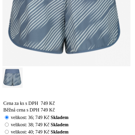
Cena za ks s DPH
749 Kč
Běžná cena s DPH
749 Kč
velikost:
36
;
749 Kč
Skladem
velikost:
38
;
749 Kč
Skladem
velikost:
40
;
749 Kč
Skladem