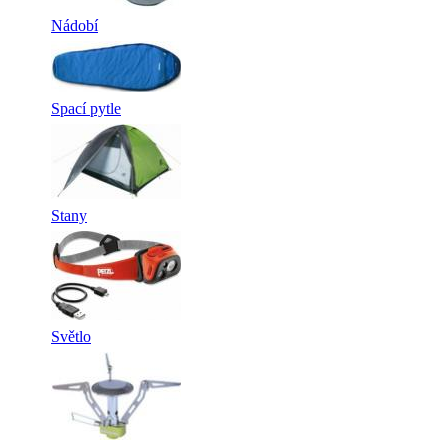
Nádobí
Spací pytle
Stany
Světlo