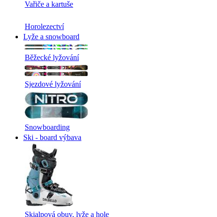
Vařiče a kartuše
Horolezectví
Lyže a snowboard
Běžecké lyžování
Sjezdové lyžování
Snowboarding
Ski - board výbava
Skialpová obuv, lyže a hole