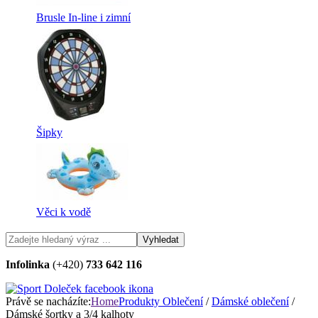
Brusle In-line i zimní
Šipky
Věci k vodě
Infolinka
(+420)
733 642 116
Právě se nacházíte:
Home
Produkty
Oblečení
/
Dámské oblečení
/
Dámské šortky a 3/4 kalhoty