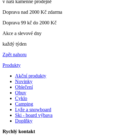
v naší kamenné prodejně
Doprava nad 2000 Kč zdarma
Doprava 99 kč do 2000 Kč
Akce a slevové dny
každý týden
Zpět nahoru
Produkty
Akční produkty
Novinky
Oblečení
Obuv
Cyklo
Camping
Lyže a snowboard
Ski - board výbava
Doplňky
Rychlý kontakt