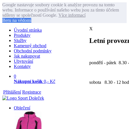
Google nastavuje soubory cookie k analýze provozu na tomto
webu. Informace o používání našeho webu jsou za tímto účelem
sdíleny se společností Google.
Více informací
Beru na vědomí
X
Úvodní stránka
Produkty
Letní provozn
Služby
Kamenný obchod
Obchodní podmínky
Jak nakupovat
Ubytování
pondělí - pátek 8.30 
Kontakty
0
Nákupní košík
0,- Kč
sobota 8.30 - 12 hod
Přihlášení
Registrace
Oblečení