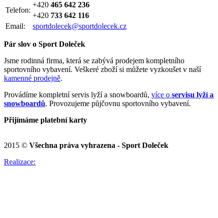
+420
465 642 236
Telefon:
+420
733 642 116
Email:
sportdolecek@sportdolecek.cz
Pár slov o Sport Doleček
Jsme rodinná firma, která se zabývá prodejem kompletního
sportovního vybavení. Veškeré zboží si můžete vyzkoušet v naší
kamenné prodejně
.
Provádíme kompletní servis lyží a snowboardů,
více o
servisu lyží a
snowboardů
. Provozujeme půjčovnu sportovního vybavení.
Přijímáme platební karty
2015 ©
Všechna práva vyhrazena - Sport Doleček
Realizace: