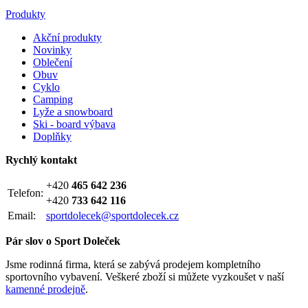
Produkty
Akční produkty
Novinky
Oblečení
Obuv
Cyklo
Camping
Lyže a snowboard
Ski - board výbava
Doplňky
Rychlý kontakt
+420
465 642 236
Telefon:
+420
733 642 116
Email:
sportdolecek@sportdolecek.cz
Pár slov o Sport Doleček
Jsme rodinná firma, která se zabývá prodejem kompletního
sportovního vybavení. Veškeré zboží si můžete vyzkoušet v naší
kamenné prodejně
.