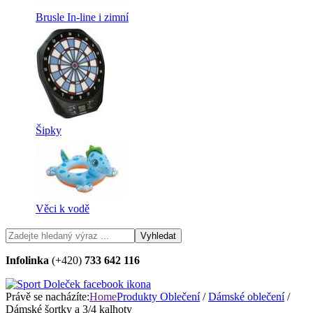
Brusle In-line i zimní
Šipky
Věci k vodě
Infolinka
(+420)
733 642 116
Právě se nacházíte:
Home
Produkty
Oblečení
/
Dámské oblečení
/
Dámské šortky a 3/4 kalhoty