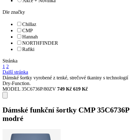
Akce + Novinka
Dle značky
Chillaz
CMP
Hannah
NORTHFINDER
Rafiki
Stránka
1
2
Další stránka
Dámské šortky vyrobené z tenké, strečové tkaniny s technologií
Dry-Function.
MODEL 35C6736P/80ZV
749 Kč
619 Kč
Dámské funkční šortky CMP 35C6736P
modré