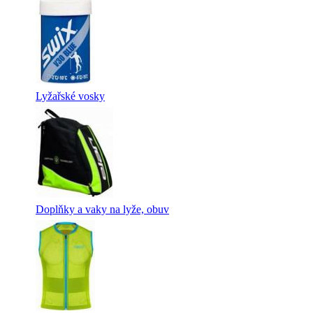
Lyžařské vosky
Doplňky a vaky na lyže, obuv