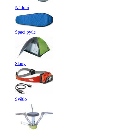
Nádobí
Spací pytle
Stany
Světlo