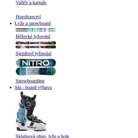
Vařiče a kartuše
Horolezectví
Lyže a snowboard
Běžecké lyžování
Sjezdové lyžování
Snowboarding
Ski - board výbava
Skialpová obuv, lyže a hole