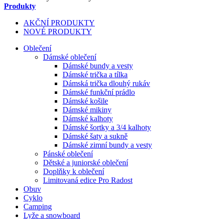
Produkty
AKČNÍ PRODUKTY
NOVÉ PRODUKTY
Oblečení
Dámské oblečení
Dámské bundy a vesty
Dámské trička a tílka
Dámská trička dlouhý rukáv
Dámské funkční prádlo
Dámské košile
Dámské mikiny
Dámské kalhoty
Dámské šortky a 3/4 kalhoty
Dámské šaty a sukně
Dámské zimní bundy a vesty
Pánské oblečení
Dětské a juniorské oblečení
Doplňky k oblečení
Limitovaná edice Pro Radost
Obuv
Cyklo
Camping
Lyže a snowboard