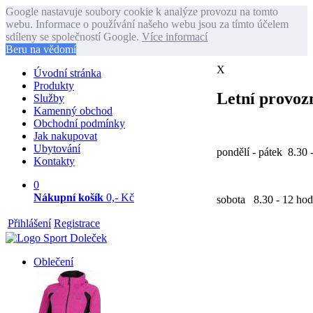
Google nastavuje soubory cookie k analýze provozu na tomto
webu. Informace o používání našeho webu jsou za tímto účelem
sdíleny se společností Google.
Více informací
Beru na vědomí
X
Úvodní stránka
Produkty
Letní provozn
Služby
Kamenný obchod
Obchodní podmínky
Jak nakupovat
Ubytování
pondělí - pátek 8.30 
Kontakty
0
Nákupní košík
0,- Kč
sobota 8.30 - 12 hod
Přihlášení
Registrace
Oblečení