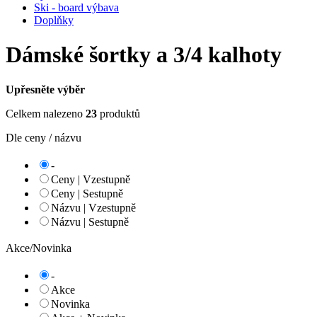
Ski - board výbava
Doplňky
Dámské šortky a 3/4 kalhoty
Upřesněte výběr
Celkem nalezeno
23
produktů
Dle ceny / názvu
-
Ceny | Vzestupně
Ceny | Sestupně
Názvu | Vzestupně
Názvu | Sestupně
Akce/Novinka
-
Akce
Novinka