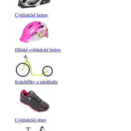
Cyklistické helmy
Dětské cyklistické helmy
Koloběžky a odrážedla
Cyklistická obuv