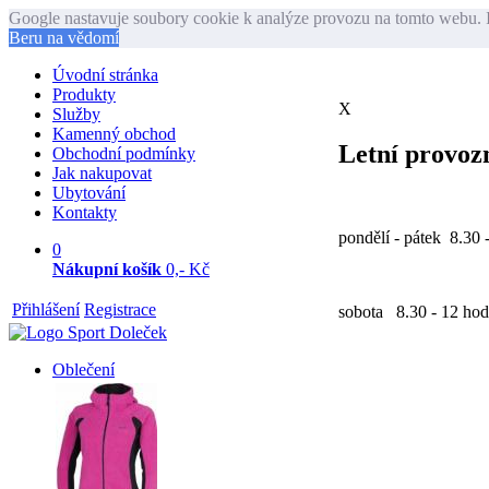
Google nastavuje soubory cookie k analýze provozu na tomto webu. I
Beru na vědomí
Úvodní stránka
Produkty
X
Služby
Kamenný obchod
Letní provozn
Obchodní podmínky
Jak nakupovat
Ubytování
Kontakty
pondělí - pátek 8.30 
0
Nákupní košík
0,- Kč
Přihlášení
Registrace
sobota 8.30 - 12 hod
Oblečení