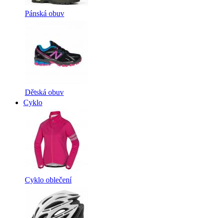
Pánská obuv
Dětská obuv
Cyklo
Cyklo oblečení