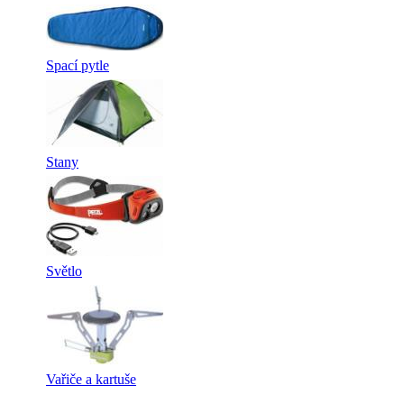
Spací pytle
Stany
Světlo
Vařiče a kartuše