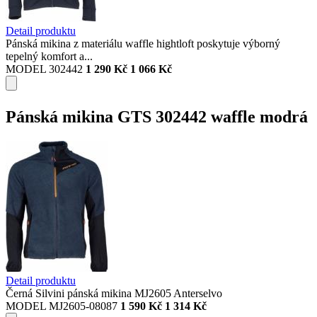
Detail produktu
Pánská mikina z materiálu waffle hightloft poskytuje výborný
tepelný komfort a...
MODEL 302442
1 290 Kč
1 066 Kč
Pánská mikina GTS 302442 waffle modrá
Detail produktu
Černá Silvini pánská mikina MJ2605 Anterselvo
MODEL MJ2605-08087
1 590 Kč
1 314 Kč