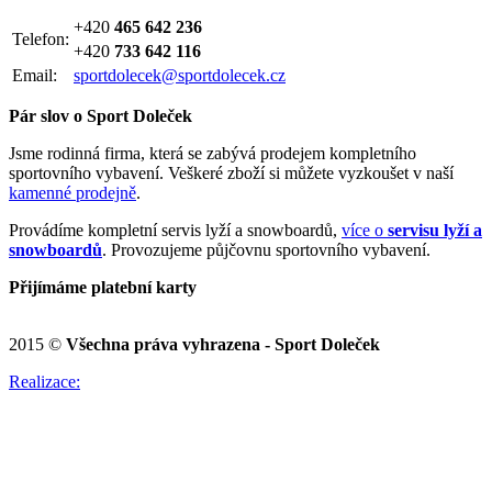
+420
465 642 236
Telefon:
+420
733 642 116
Email:
sportdolecek@sportdolecek.cz
Pár slov o Sport Doleček
Jsme rodinná firma, která se zabývá prodejem kompletního
sportovního vybavení. Veškeré zboží si můžete vyzkoušet v naší
kamenné prodejně
.
Provádíme kompletní servis lyží a snowboardů,
více o
servisu lyží a
snowboardů
. Provozujeme půjčovnu sportovního vybavení.
Přijímáme platební karty
2015 ©
Všechna práva vyhrazena - Sport Doleček
Realizace: