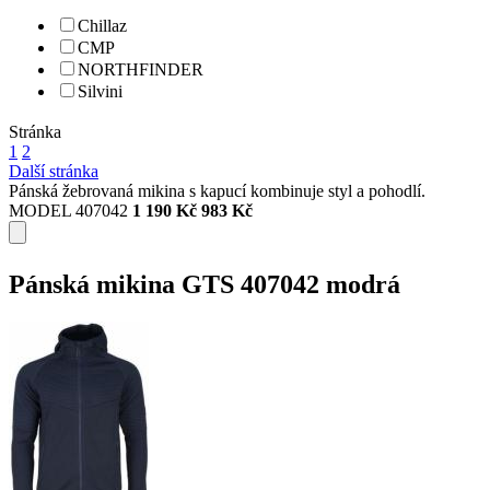
Chillaz
CMP
NORTHFINDER
Silvini
Stránka
1
2
Další stránka
Pánská žebrovaná mikina s kapucí kombinuje styl a pohodlí.
MODEL 407042
1 190 Kč
983 Kč
Pánská mikina GTS 407042 modrá