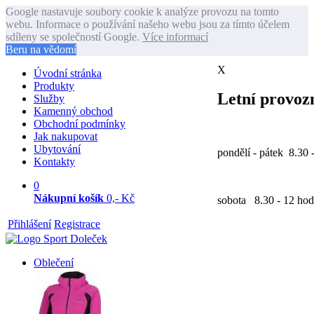
Google nastavuje soubory cookie k analýze provozu na tomto
webu. Informace o používání našeho webu jsou za tímto účelem
sdíleny se společností Google.
Více informací
Beru na vědomí
X
Úvodní stránka
Produkty
Letní provozn
Služby
Kamenný obchod
Obchodní podmínky
Jak nakupovat
Ubytování
pondělí - pátek 8.30 
Kontakty
0
Nákupní košík
0,- Kč
sobota 8.30 - 12 hod
Přihlášení
Registrace
Oblečení