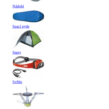
Nádobí
Spací pytle
Stany
Světlo