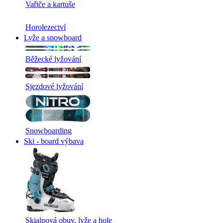
Vařiče a kartuše
Horolezectví
Lyže a snowboard
Běžecké lyžování
Sjezdové lyžování
Snowboarding
Ski - board výbava
Skialpová obuv, lyže a hole