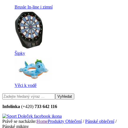
Brusle In-line i zimní
Šipky
Věci k vodě
Infolinka
(+420)
733 642 116
Právě se nacházíte:
Home
Produkty
Oblečení
/
Pánské oblečení
/
Pánské mikiny