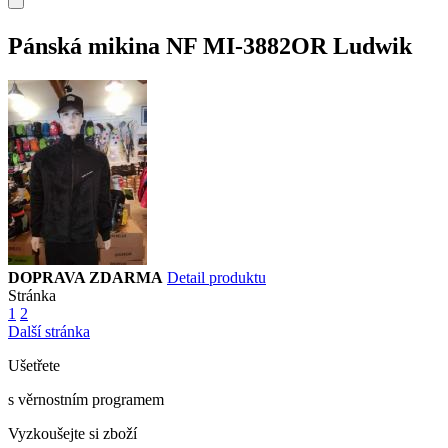
Pánská mikina NF MI-3882OR Ludwik
DOPRAVA ZDARMA
Detail produktu
Stránka
1
2
Další stránka
Ušetřete
s věrnostním programem
Vyzkoušejte si zboží