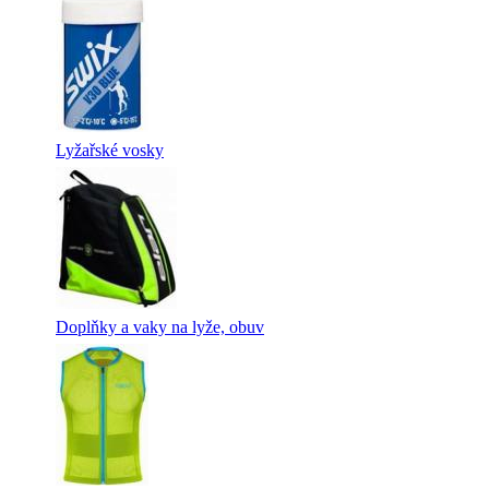
Lyžařské vosky
Doplňky a vaky na lyže, obuv