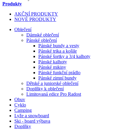
Produkty
AKČNÍ PRODUKTY
NOVÉ PRODUKTY
Oblečení
Dámské oblečení
Pánské oblečení
Pánské bundy a vesty
Pánské trika a košile
Pánské šortky a 3/4 kalhoty
Pánské kalhoty
Pánské mikiny
Pánské funkční prádlo
Pánské zimní bundy
Dětské a juniorské oblečení
Doplňky k oblečení
Limitovaná edice Pro Radost
Obuv
Cyklo
Camping
Lyže a snowboard
Ski - board výbava
Doplňky