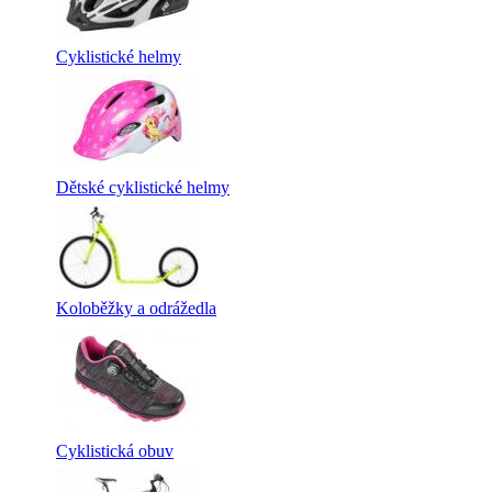
Cyklistické helmy
Dětské cyklistické helmy
Koloběžky a odrážedla
Cyklistická obuv