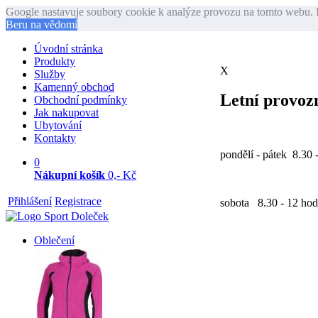
Google nastavuje soubory cookie k analýze provozu na tomto webu. I
Beru na vědomí
Úvodní stránka
Produkty
X
Služby
Kamenný obchod
Letní provozn
Obchodní podmínky
Jak nakupovat
Ubytování
Kontakty
pondělí - pátek 8.30 
0
Nákupní košík
0,- Kč
Přihlášení
Registrace
sobota 8.30 - 12 hod
Oblečení