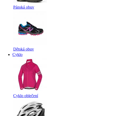
Pánská obuv
Dětská obuv
Cyklo
Cyklo oblečení