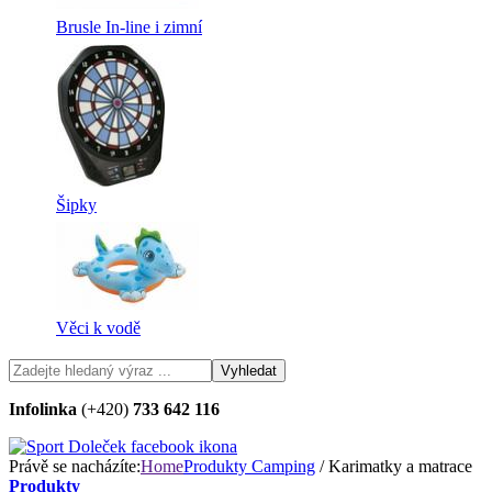
Brusle In-line i zimní
Šipky
Věci k vodě
Infolinka
(+420)
733 642 116
Právě se nacházíte:
Home
Produkty
Camping
/ Karimatky a matrace
Produkty