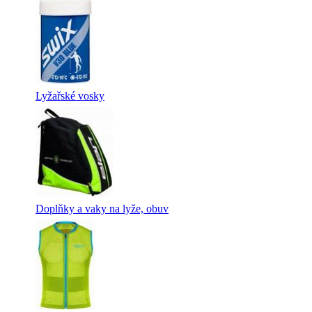
Lyžařské vosky
Doplňky a vaky na lyže, obuv