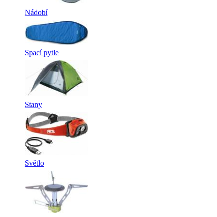
Nádobí
Spací pytle
Stany
Světlo