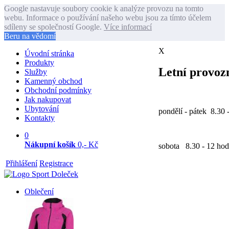
Google nastavuje soubory cookie k analýze provozu na tomto
webu. Informace o používání našeho webu jsou za tímto účelem
sdíleny se společností Google.
Více informací
Beru na vědomí
X
Úvodní stránka
Produkty
Letní provozn
Služby
Kamenný obchod
Obchodní podmínky
Jak nakupovat
Ubytování
pondělí - pátek 8.30 
Kontakty
0
Nákupní košík
0,- Kč
sobota 8.30 - 12 hod
Přihlášení
Registrace
Oblečení