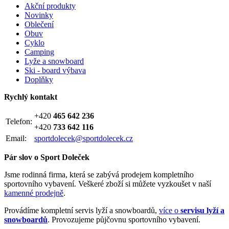
Akční produkty
Novinky
Oblečení
Obuv
Cyklo
Camping
Lyže a snowboard
Ski - board výbava
Doplňky
Rychlý kontakt
+420
465 642 236
Telefon:
+420
733 642 116
Email:
sportdolecek@sportdolecek.cz
Pár slov o Sport Doleček
Jsme rodinná firma, která se zabývá prodejem kompletního
sportovního vybavení. Veškeré zboží si můžete vyzkoušet v naší
kamenné prodejně
.
Provádíme kompletní servis lyží a snowboardů,
více o
servisu lyží a
snowboardů
. Provozujeme půjčovnu sportovního vybavení.