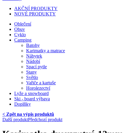
AKČNÍ PRODUKTY
NOVÉ PRODUKTY
Oblečení
Obuv
Cyklo
Camping
Batohy
Karimatky a matrace
Nábytek
Nádobí
Spací pytle
Stany
Světlo
Vařiče a kartuše
Horolezectví
Lyže a snowboard
Ski - board výbava
Doplňky
< Zpět na výpis produktů
Další produkt
Předchozí produkt