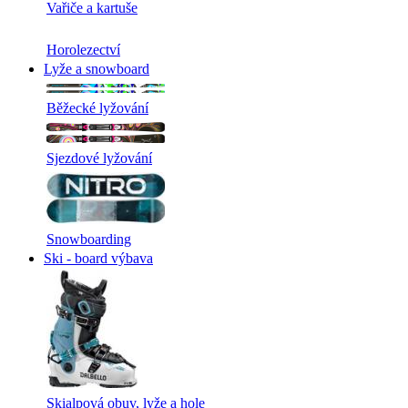
Vařiče a kartuše
Horolezectví
Lyže a snowboard
Běžecké lyžování
Sjezdové lyžování
Snowboarding
Ski - board výbava
Skialpová obuv, lyže a hole