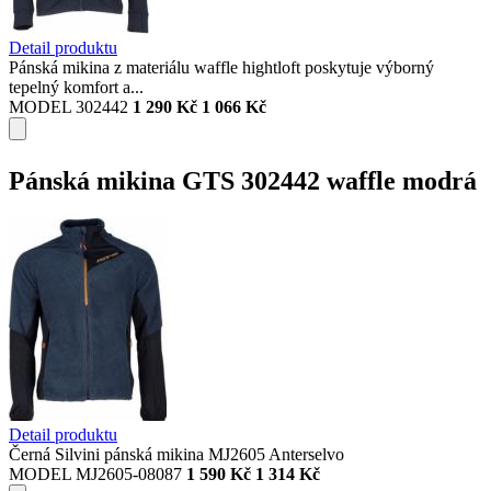
Detail produktu
Pánská mikina z materiálu waffle hightloft poskytuje výborný
tepelný komfort a...
MODEL 302442
1 290 Kč
1 066 Kč
Pánská mikina GTS 302442 waffle modrá
Detail produktu
Černá Silvini pánská mikina MJ2605 Anterselvo
MODEL MJ2605-08087
1 590 Kč
1 314 Kč