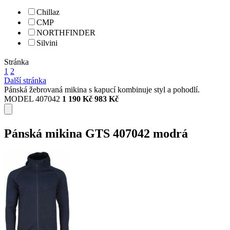
Chillaz
CMP
NORTHFINDER
Silvini
Stránka
1
2
Další stránka
Pánská žebrovaná mikina s kapucí kombinuje styl a pohodlí.
MODEL 407042
1 190 Kč
983 Kč
Pánská mikina GTS 407042 modrá