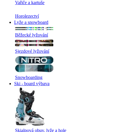
Vařiče a kartuše
Horolezectví
Lyže a snowboard
Běžecké lyžování
Sjezdové lyžování
Snowboarding
Ski - board výbava
Skialpová obuv, lyže a hole