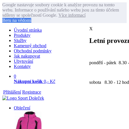
Google nastavuje soubory cookie k analýze provozu na tomto
webu. Informace o používání našeho webu jsou za tímto účelem
sdíleny se společností Google.
Více informací
Beru na vědomí
X
Úvodní stránka
Produkty
Letní provozn
Služby
Kamenný obchod
Obchodní podmínky
Jak nakupovat
Ubytování
pondělí - pátek 8.30 
Kontakty
0
Nákupní košík
0,- Kč
sobota 8.30 - 12 hod
Přihlášení
Registrace
Oblečení