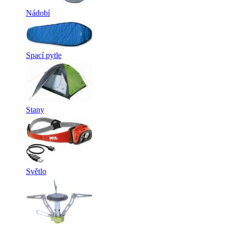
Nádobí
Spací pytle
Stany
Světlo