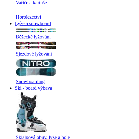
Vařiče a kartuše
Horolezectví
Lyže a snowboard
Běžecké lyžování
Sjezdové lyžování
Snowboarding
Ski - board výbava
Skialpová obuv, lyže a hole