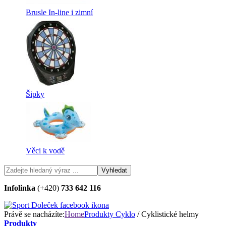
Brusle In-line i zimní
Šipky
Věci k vodě
Infolinka
(+420)
733 642 116
Právě se nacházíte:
Home
Produkty
Cyklo
/ Cyklistické helmy
Produkty