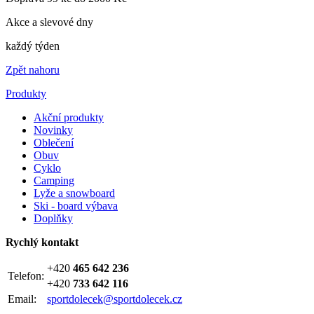
Akce a slevové dny
každý týden
Zpět nahoru
Produkty
Akční produkty
Novinky
Oblečení
Obuv
Cyklo
Camping
Lyže a snowboard
Ski - board výbava
Doplňky
Rychlý kontakt
+420
465 642 236
Telefon:
+420
733 642 116
Email:
sportdolecek@sportdolecek.cz