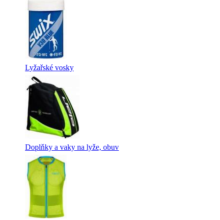
Lyžařské vosky
Doplňky a vaky na lyže, obuv