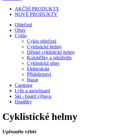
AKČNÍ PRODUKTY
NOVÉ PRODUKTY
Oblečení
Obuv
Cyklo
Cyklo oblečení
Cyklistické helmy
Dětské cyklistické helmy
Koloběžky a odrážedla
Cyklistická obuv
Elektrokola
Příslušenství
Bazar
Camping
Lyže a snowboard
Ski - board výbava
Doplňky
Cyklistické helmy
Upřesněte výběr