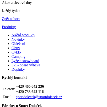
Akce a slevové dny
každý týden
Zpět nahoru
Produkty
Akční produkty
Novinky
Oblečení
Obuv
Cyklo
Camping
Lyže a snowboard
Ski - board výbava
Doplňky
Rychlý kontakt
+420
465 642 236
Telefon:
+420
733 642 116
Email:
sportdolecek@sportdolecek.cz
Pár slov o Sport Doleček