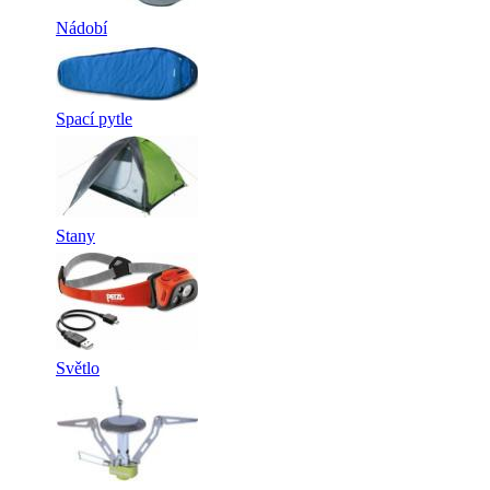
Nádobí
Spací pytle
Stany
Světlo