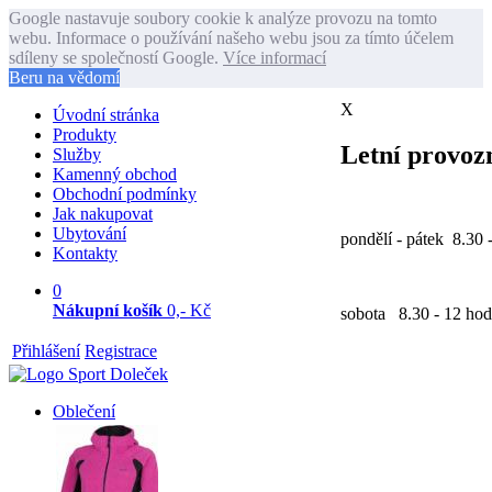
Google nastavuje soubory cookie k analýze provozu na tomto
webu. Informace o používání našeho webu jsou za tímto účelem
sdíleny se společností Google.
Více informací
Beru na vědomí
X
Úvodní stránka
Produkty
Letní provozn
Služby
Kamenný obchod
Obchodní podmínky
Jak nakupovat
Ubytování
pondělí - pátek 8.30 
Kontakty
0
Nákupní košík
0,- Kč
sobota 8.30 - 12 hod
Přihlášení
Registrace
Oblečení