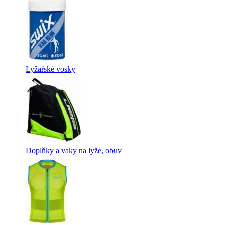
Lyžařské vosky
Doplňky a vaky na lyže, obuv