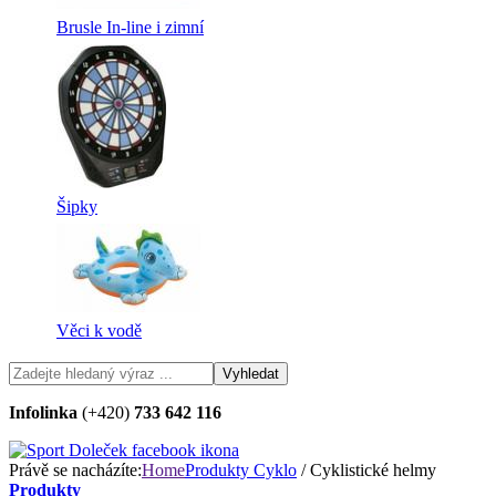
Brusle In-line i zimní
Šipky
Věci k vodě
Infolinka
(+420)
733 642 116
Právě se nacházíte:
Home
Produkty
Cyklo
/ Cyklistické helmy
Produkty