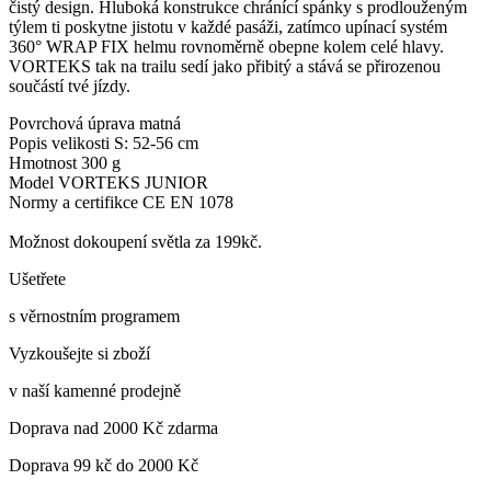
čistý design. Hluboká konstrukce chránící spánky s prodlouženým
týlem ti poskytne jistotu v každé pasáži, zatímco upínací systém
360° WRAP FIX helmu rovnoměrně obepne kolem celé hlavy.
VORTEKS tak na trailu sedí jako přibitý a stává se přirozenou
součástí tvé jízdy.
Povrchová úprava matná
Popis velikosti S: 52-56 cm
Hmotnost 300 g
Model VORTEKS JUNIOR
Normy a certifikce CE EN 1078
Možnost dokoupení světla za 199kč.
Ušetřete
s věrnostním programem
Vyzkoušejte si zboží
v naší kamenné prodejně
Doprava nad 2000 Kč zdarma
Doprava 99 kč do 2000 Kč