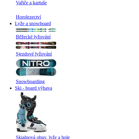
Vařiče a kartuše
Horolezectví
Lyže a snowboard
Běžecké lyžování
Sjezdové lyžování
Snowboarding
Ski - board výbava
Skialpová obuv, lyže a hole