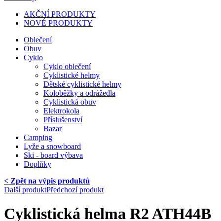
AKČNÍ PRODUKTY
NOVÉ PRODUKTY
Oblečení
Obuv
Cyklo
Cyklo oblečení
Cyklistické helmy
Dětské cyklistické helmy
Koloběžky a odrážedla
Cyklistická obuv
Elektrokola
Příslušenství
Bazar
Camping
Lyže a snowboard
Ski - board výbava
Doplňky
< Zpět na výpis produktů
Další produkt
Předchozí produkt
Cyklistická helma R2 ATH44B