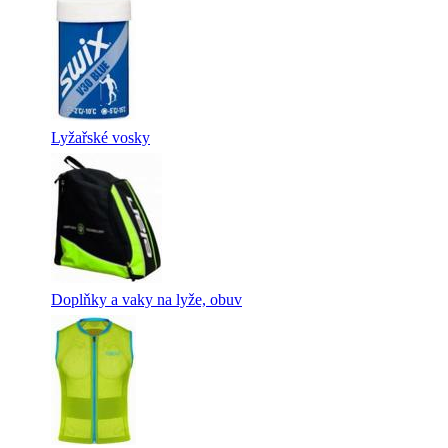
Lyžařské vosky
Doplňky a vaky na lyže, obuv