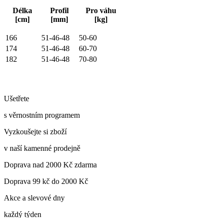
Délka
Profil
Pro váhu
[cm]
[mm]
[kg]
166
51-46-48
50-60
174
51-46-48
60-70
182
51-46-48
70-80
Ušetřete
s věrnostním programem
Vyzkoušejte si zboží
v naší kamenné prodejně
Doprava nad 2000 Kč zdarma
Doprava 99 kč do 2000 Kč
Akce a slevové dny
každý týden