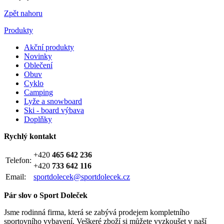
Zpět nahoru
Produkty
Akční produkty
Novinky
Oblečení
Obuv
Cyklo
Camping
Lyže a snowboard
Ski - board výbava
Doplňky
Rychlý kontakt
+420
465 642 236
Telefon:
+420
733 642 116
Email:
sportdolecek@sportdolecek.cz
Pár slov o Sport Doleček
Jsme rodinná firma, která se zabývá prodejem kompletního
sportovního vybavení. Veškeré zboží si můžete vyzkoušet v naší