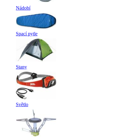
Nádobí
Spací pytle
Stany
Světlo