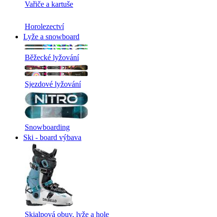
Vařiče a kartuše
Horolezectví
Lyže a snowboard
Běžecké lyžování
Sjezdové lyžování
Snowboarding
Ski - board výbava
Skialpová obuv, lyže a hole