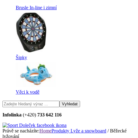
Brusle In-line i zimní
Šipky
Věci k vodě
Infolinka
(+420)
733 642 116
Právě se nacházíte:
Home
Produkty
Lyže a snowboard
/ Běžecké
lyžování