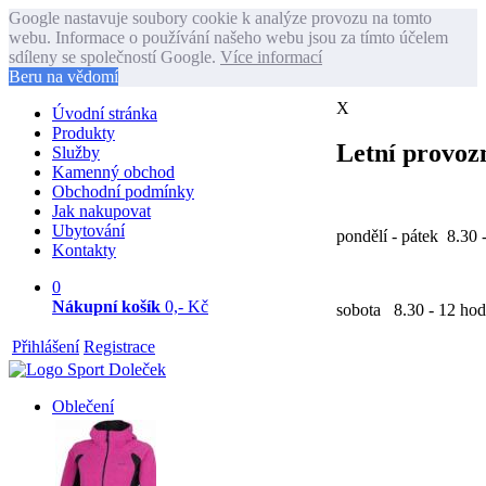
Google nastavuje soubory cookie k analýze provozu na tomto
webu. Informace o používání našeho webu jsou za tímto účelem
sdíleny se společností Google.
Více informací
Beru na vědomí
X
Úvodní stránka
Produkty
Letní provozn
Služby
Kamenný obchod
Obchodní podmínky
Jak nakupovat
Ubytování
pondělí - pátek 8.30 
Kontakty
0
Nákupní košík
0,- Kč
sobota 8.30 - 12 hod
Přihlášení
Registrace
Oblečení