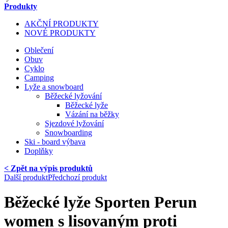
Produkty
AKČNÍ PRODUKTY
NOVÉ PRODUKTY
Oblečení
Obuv
Cyklo
Camping
Lyže a snowboard
Běžecké lyžování
Běžecké lyže
Vázání na běžky
Sjezdové lyžování
Snowboarding
Ski - board výbava
Doplňky
< Zpět na výpis produktů
Další produkt
Předchozí produkt
Běžecké lyže Sporten Perun
women s lisovaným proti