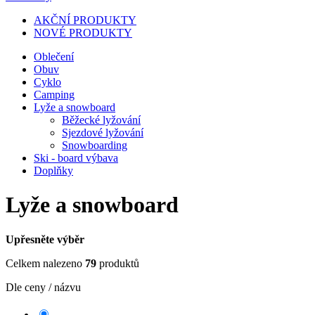
AKČNÍ PRODUKTY
NOVÉ PRODUKTY
Oblečení
Obuv
Cyklo
Camping
Lyže a snowboard
Běžecké lyžování
Sjezdové lyžování
Snowboarding
Ski - board výbava
Doplňky
Lyže a snowboard
Upřesněte výběr
Celkem nalezeno
79
produktů
Dle ceny / názvu
-