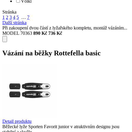
Völkl
Stránka
1
2
3
4
5
…
7
Další stránka
Při zakoupení dvou částí z lyžařského kompletu, montáž vázáním...
MODEL 70363
890 Kč
736 Kč
Vázání na běžky Rottefella basic
Detail produktu
Běžecké lyže Sporten Favorit junior v atraktivním designu jsou
stabilní a skvěle...