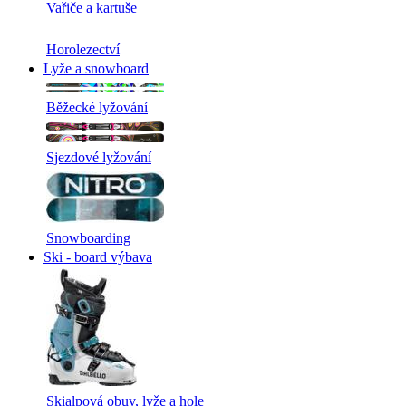
Vařiče a kartuše
Horolezectví
Lyže a snowboard
Běžecké lyžování
Sjezdové lyžování
Snowboarding
Ski - board výbava
Skialpová obuv, lyže a hole