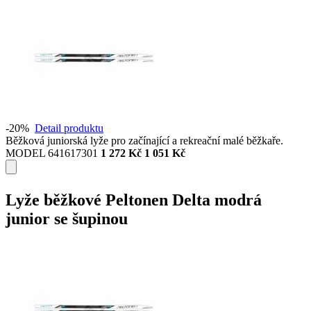
-20%
Detail produktu
Běžková juniorská lyže pro začínající a rekreační malé běžkaře.
MODEL 641617301
1 272 Kč
1 051 Kč
Lyže běžkové Peltonen Delta modrá
junior se šupinou