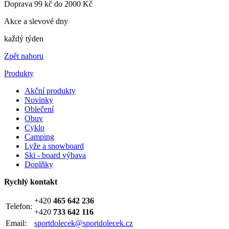
Doprava 99 kč do 2000 Kč
Akce a slevové dny
každý týden
Zpět nahoru
Produkty
Akční produkty
Novinky
Oblečení
Obuv
Cyklo
Camping
Lyže a snowboard
Ski - board výbava
Doplňky
Rychlý kontakt
+420
465 642 236
Telefon:
+420
733 642 116
Email:
sportdolecek@sportdolecek.cz