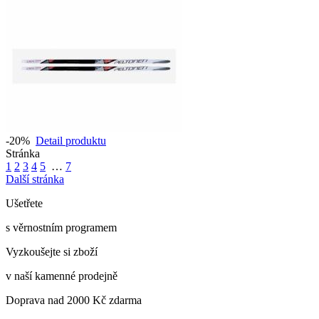
-20%
Detail produktu
Stránka
1
2
3
4
5
…
7
Další stránka
Ušetřete
s věrnostním programem
Vyzkoušejte si zboží
v naší kamenné prodejně
Doprava nad 2000 Kč zdarma