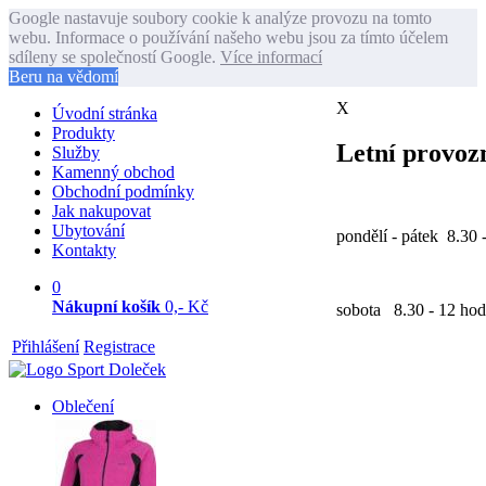
Google nastavuje soubory cookie k analýze provozu na tomto
webu. Informace o používání našeho webu jsou za tímto účelem
sdíleny se společností Google.
Více informací
Beru na vědomí
X
Úvodní stránka
Produkty
Letní provozn
Služby
Kamenný obchod
Obchodní podmínky
Jak nakupovat
Ubytování
pondělí - pátek 8.30 
Kontakty
0
Nákupní košík
0,- Kč
sobota 8.30 - 12 hod
Přihlášení
Registrace
Oblečení