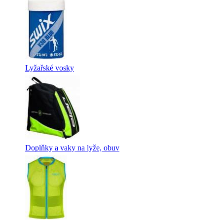
Lyžařské vosky
Doplňky a vaky na lyže, obuv