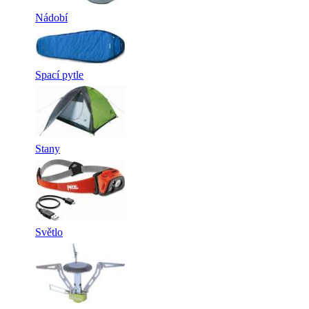
Nádobí
Spací pytle
Stany
Světlo