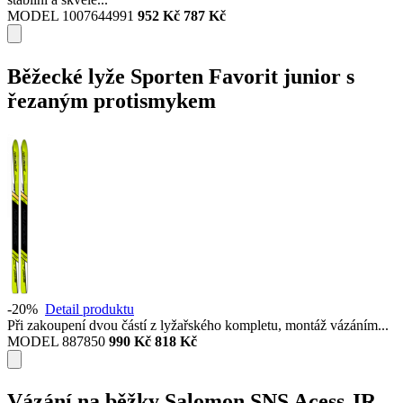
MODEL 1007644991
952 Kč
787 Kč
Běžecké lyže Sporten Favorit junior s
řezaným protismykem
-20%
Detail produktu
Při zakoupení dvou částí z lyžařského kompletu, montáž vázáním...
MODEL 887850
990 Kč
818 Kč
Vázání na běžky Salomon SNS Acess JR