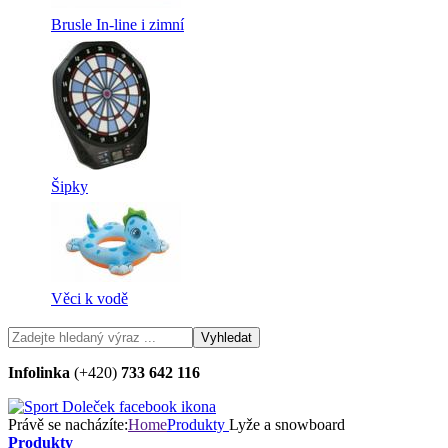
Brusle In-line i zimní
Šipky
Věci k vodě
Infolinka
(+420)
733 642 116
Právě se nacházíte:
Home
Produkty
Lyže a snowboard
Produkty