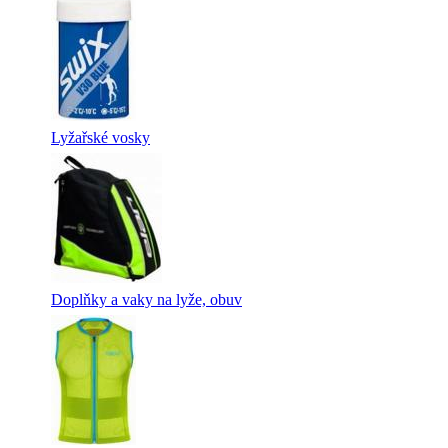
Lyžařské vosky
Doplňky a vaky na lyže, obuv