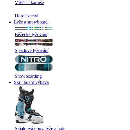
Vařiče a kartuše
Horolezectví
Lyže a snowboard
Běžecké lyžování
Sjezdové lyžování
Snowboarding
Ski - board výbava
Skialpová obuv, lyže a hole