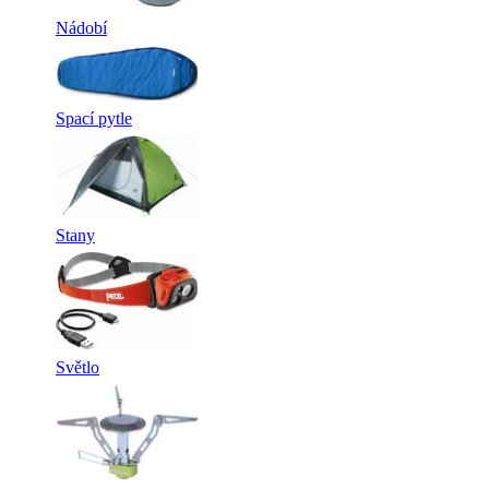
Nádobí
Spací pytle
Stany
Světlo