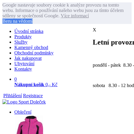
Google nastavuje soubory cookie k analýze provozu na tomto
webu. Informace o používání našeho webu jsou za tímto účelem
sdíleny se společností Google.
Více informací
Beru na vědomí
X
Úvodní stránka
Produkty
Letní provozn
Služby
Kamenný obchod
Obchodní podmínky
Jak nakupovat
Ubytování
pondělí - pátek 8.30 
Kontakty
0
Nákupní košík
0,- Kč
sobota 8.30 - 12 hod
Přihlášení
Registrace
Oblečení