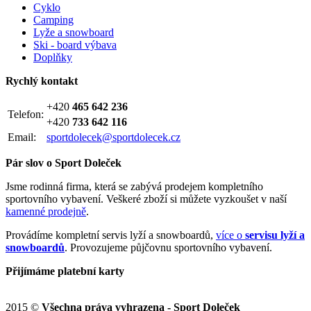
Cyklo
Camping
Lyže a snowboard
Ski - board výbava
Doplňky
Rychlý kontakt
+420
465 642 236
Telefon:
+420
733 642 116
Email:
sportdolecek@sportdolecek.cz
Pár slov o Sport Doleček
Jsme rodinná firma, která se zabývá prodejem kompletního
sportovního vybavení. Veškeré zboží si můžete vyzkoušet v naší
kamenné prodejně
.
Provádíme kompletní servis lyží a snowboardů,
více o
servisu lyží a
snowboardů
. Provozujeme půjčovnu sportovního vybavení.
Přijímáme platební karty
2015 ©
Všechna práva vyhrazena - Sport Doleček