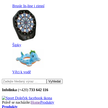
Brusle In-line i zimní
Šipky
Věci k vodě
Infolinka
(+420)
733 642 116
Právě se nacházíte:
Home
Produkty
Produkty