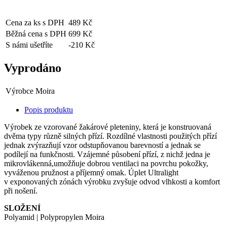
Cena za ks s DPH
489 Kč
Běžná cena s DPH
699 Kč
S námi ušetříte
-210 Kč
Vyprodáno
Výrobce
Moira
Popis produktu
Výrobek ze vzorované žakárové pleteniny, která je konstruovaná
dvěma typy různě silných přízí. Rozdílné vlastnosti použitých přízí
jednak zvýrazňují vzor odstupňovanou barevností a jednak se
podílejí na funkčnosti. Vzájemné působení přízí, z nichž jedna je
mikrovlákenná,u­možňuje dobrou ventilaci na povrchu pokožky,
vyváženou pružnost a příjemný omak. Úplet Ultralight
v exponovaných zónách výrobku zvyšuje odvod vlhkosti a komfort
při nošení.
SLOŽENÍ
Polyamid | Polypropylen Moira