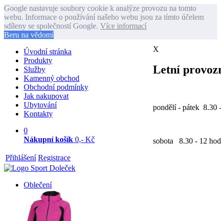
Google nastavuje soubory cookie k analýze provozu na tomto
webu. Informace o používání našeho webu jsou za tímto účelem
sdíleny se společností Google.
Více informací
Beru na vědomí
X
Úvodní stránka
Produkty
Letní provozn
Služby
Kamenný obchod
Obchodní podmínky
Jak nakupovat
Ubytování
pondělí - pátek 8.30 
Kontakty
0
Nákupní košík
0,- Kč
sobota 8.30 - 12 hod
Přihlášení
Registrace
Oblečení