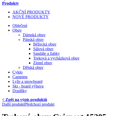
Produkty
AKČNÍ PRODUKTY
NOVÉ PRODUKTY
Oblečení
Obuv
Dámská obuv
Pánská obuv
Běžecká obuv
Sálová obuv
Sandále a žabky
Treková a vycházková obuv
Zimní obuv
Dětská obuv
Cyklo
Camping
Lyže a snowboard
Ski - board výbava
Doplňky
< Zpět na výpis produktů
Další produkt
Předchozí produkt