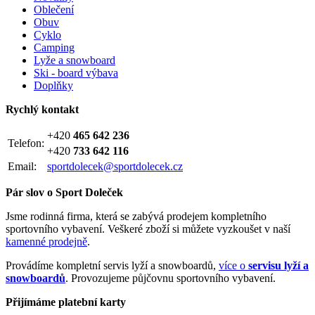
Oblečení
Obuv
Cyklo
Camping
Lyže a snowboard
Ski - board výbava
Doplňky
Rychlý kontakt
+420
465 642 236
Telefon:
+420
733 642 116
Email:
sportdolecek@sportdolecek.cz
Pár slov o Sport Doleček
Jsme rodinná firma, která se zabývá prodejem kompletního
sportovního vybavení. Veškeré zboží si můžete vyzkoušet v naší
kamenné prodejně
.
Provádíme kompletní servis lyží a snowboardů,
více o
servisu lyží a
snowboardů
. Provozujeme půjčovnu sportovního vybavení.
Přijímáme platební karty