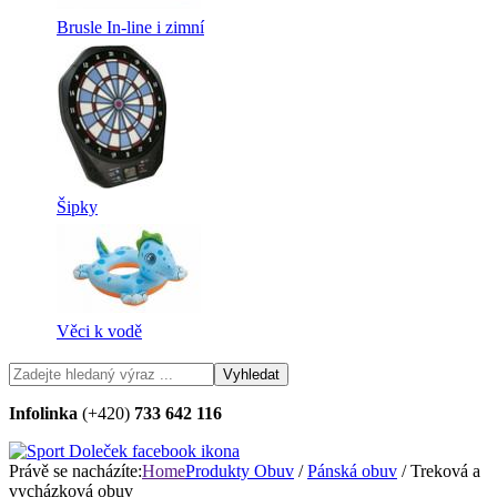
Brusle In-line i zimní
Šipky
Věci k vodě
Infolinka
(+420)
733 642 116
Právě se nacházíte:
Home
Produkty
Obuv
/
Pánská obuv
/ Treková a
vycházková obuv