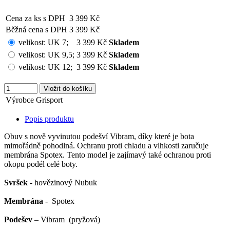
Cena za ks s DPH
3 399 Kč
Běžná cena s DPH
3 399 Kč
velikost:
UK 7
;
3 399 Kč
Skladem
velikost:
UK 9,5
;
3 399 Kč
Skladem
velikost:
UK 12
;
3 399 Kč
Skladem
Výrobce
Grisport
Popis produktu
Obuv s nově vyvinutou podešví Vibram, díky které je bota
mimořádně pohodlná. Ochranu proti chladu a vlhkosti zaručuje
membrána Spotex. Tento model je zajímavý také ochranou proti
okopu podél celé boty.
Svršek
- hovězinový Nubuk
Membrána
- Spotex
Podešev
– Vibram (pryžová)