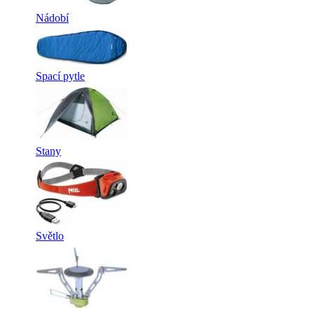
Nádobí
Spací pytle
Stany
Světlo