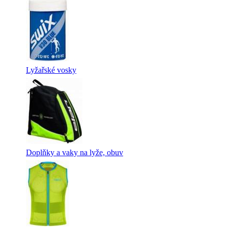
Lyžařské vosky
Doplňky a vaky na lyže, obuv