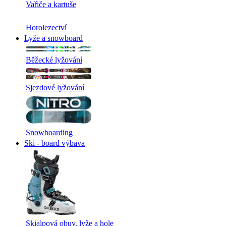
Vařiče a kartuše
Horolezectví
Lyže a snowboard
Běžecké lyžování
Sjezdové lyžování
Snowboarding
Ski - board výbava
Skialpová obuv, lyže a hole