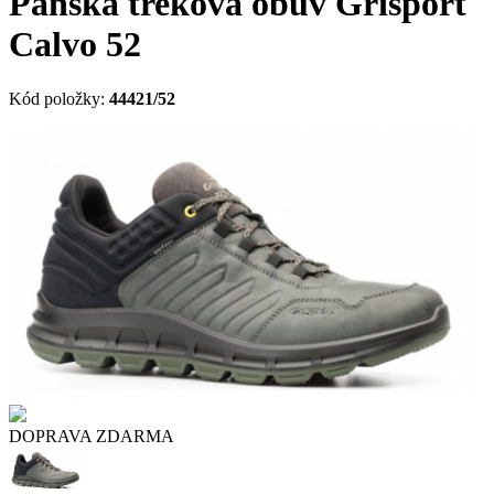
Pánská treková obuv Grisport
Calvo 52
Kód položky:
44421/52
DOPRAVA ZDARMA