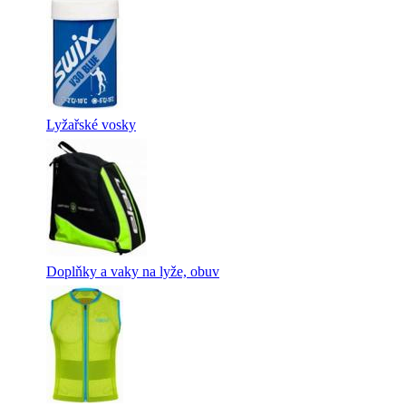
Lyžařské vosky
Doplňky a vaky na lyže, obuv