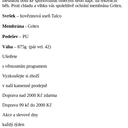
městskou botu ke sportovnímu oblečení nebo např. na rekreační
běh. Proti chladu a vlhku vás spolehlivě ochrání membrána Gritex.
Svršek
– hovězinová useň Talco
Membrána
- Gritex
Podešev
– PU
Váha
– 875g (pár vel. 42)
Ušetřete
s věrnostním programem
Vyzkoušejte si zboží
v naší kamenné prodejně
Doprava nad 2000 Kč zdarma
Doprava 99 kč do 2000 Kč
Akce a slevové dny
každý týden