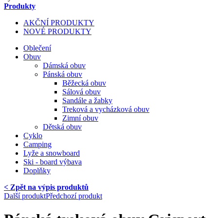
Produkty
AKČNÍ PRODUKTY
NOVÉ PRODUKTY
Oblečení
Obuv
Dámská obuv
Pánská obuv
Běžecká obuv
Sálová obuv
Sandále a žabky
Treková a vycházková obuv
Zimní obuv
Dětská obuv
Cyklo
Camping
Lyže a snowboard
Ski - board výbava
Doplňky
< Zpět na výpis produktů
Další produkt
Předchozí produkt