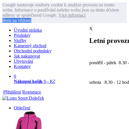
Google nastavuje soubory cookie k analýze provozu na tomto
webu. Informace o používání našeho webu jsou za tímto účelem
sdíleny se společností Google.
Více informací
Beru na vědomí
X
Úvodní stránka
Produkty
Letní provozn
Služby
Kamenný obchod
Obchodní podmínky
Jak nakupovat
Ubytování
pondělí - pátek 8.30 
Kontakty
0
Nákupní košík
0,- Kč
sobota 8.30 - 12 hod
Přihlášení
Registrace
Oblečení