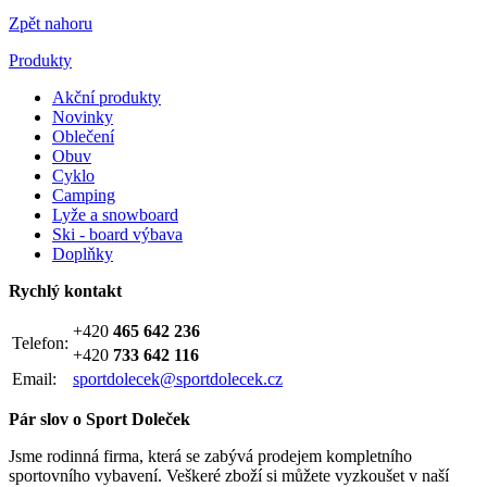
Zpět nahoru
Produkty
Akční produkty
Novinky
Oblečení
Obuv
Cyklo
Camping
Lyže a snowboard
Ski - board výbava
Doplňky
Rychlý kontakt
+420
465 642 236
Telefon:
+420
733 642 116
Email:
sportdolecek@sportdolecek.cz
Pár slov o Sport Doleček
Jsme rodinná firma, která se zabývá prodejem kompletního
sportovního vybavení. Veškeré zboží si můžete vyzkoušet v naší