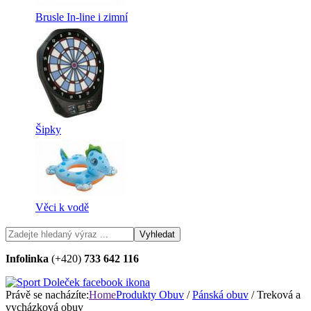
Brusle In-line i zimní
Šipky
Věci k vodě
Infolinka
(+420)
733 642 116
Právě se nacházíte:
Home
Produkty
Obuv
/
Pánská obuv
/ Treková a
vycházková obuv