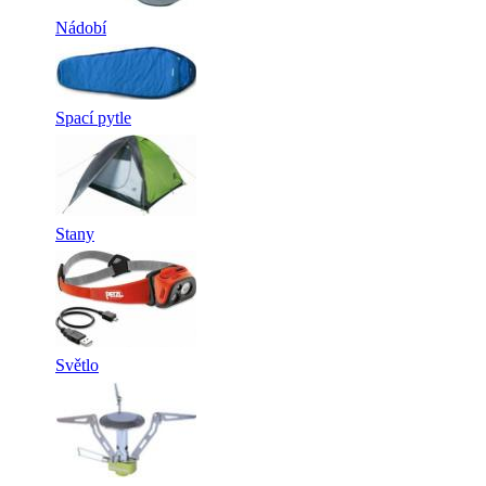
Nádobí
Spací pytle
Stany
Světlo