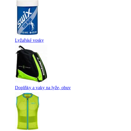
Lyžařské vosky
Doplňky a vaky na lyže, obuv