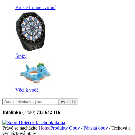
Brusle In-line i zimní
Šipky
Věci k vodě
Infolinka
(+420)
733 642 116
Právě se nacházíte:
Home
Produkty
Obuv
/
Pánská obuv
/ Treková a
vycházková obuv