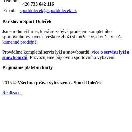
Telefon:
+420
733 642 116
Email:
sportdolecek@sportdolecek.cz
Pár slov o Sport Doleček
Jsme rodinná firma, která se zabývá prodejem kompletního
sportovního vybavení. Veškeré zboží si můžete vyzkoušet v naší
kamenné prodejně
.
Provádíme kompletní servis lyží a snowboardů,
více o
servisu lyží a
snowboardů
. Provozujeme půjčovnu sportovního vybavení.
Přijímáme platební karty
2015 ©
Všechna práva vyhrazena - Sport Doleček
Realizace: