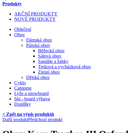
Produkty
AKČNÍ PRODUKTY
NOVÉ PRODUKTY
Oblečení
Obuv
Dámská obuv
Pánská obuv
Běžecká obuv
Sálová obuv
Sandále a žabky
Treková a vycházková obuv
Zimní obuv
Dětská obuv
Cyklo
Camping
Lyže a snowboard
Ski - board výbava
Doplňky
< Zpět na výpis produktů
Další produkt
Předchozí produkt