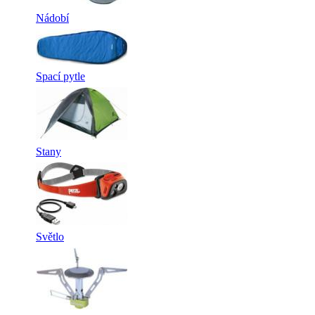
Nádobí
Spací pytle
Stany
Světlo