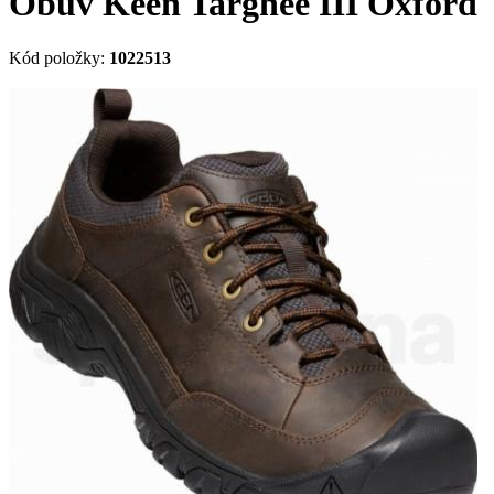
Obuv Keen Targhee III Oxford
Kód položky:
1022513