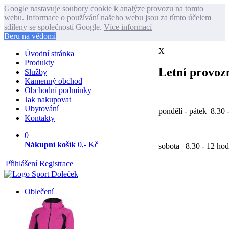
Google nastavuje soubory cookie k analýze provozu na tomto
webu. Informace o používání našeho webu jsou za tímto účelem
sdíleny se společností Google.
Více informací
Beru na vědomí
X
Úvodní stránka
Produkty
Letní provozn
Služby
Kamenný obchod
Obchodní podmínky
Jak nakupovat
Ubytování
pondělí - pátek 8.30 
Kontakty
0
Nákupní košík
0,- Kč
sobota 8.30 - 12 hod
Přihlášení
Registrace
Oblečení