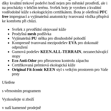
díky kvalitní trekové podešvi hodí nejen pro městské prostředí, ale i
na procházky v lehčím terénu. Svršek boty je vyroben z kvalitní
voděodolné kůže s ekologickým certifikátem. Bota je ošetřená
PFC
free
impregnací a vyjímatelná anatomicky tvarovaná vložka přispívá
ke komfortu při chůzi.
Svršek z prvotřídní olejované kůže
Prodyšná
mesh
podšívka
Vyjímatelná
PU
stélka pro dlouhodobé pohodlí
Kompresně tvarovaná mezipodešev
EVA
pro dokonalé
odpružení
Gumová podešev
KEEN.ALL-TERRAIN
, nezanechávající
stopy
Eco Anti-Odor
pro přirozenou kontrolu zápachu
Certifikovaná prémiová ekologická kůže
Original Fit-Iconic KEEN
styl s velkým prostorem pro Vaše
prsty
Ušetřete
s věrnostním programem
Vyzkoušejte si zboží
v naší kamenné prodejně