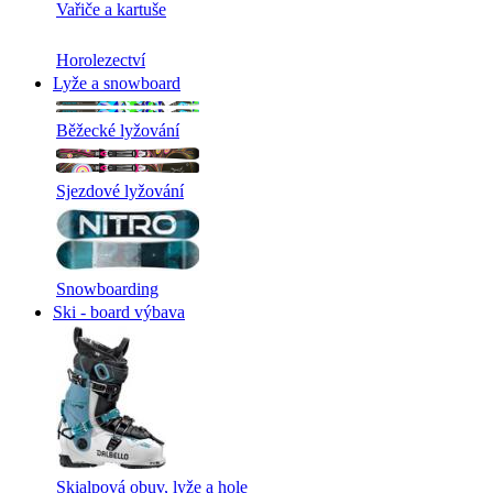
Vařiče a kartuše
Horolezectví
Lyže a snowboard
Běžecké lyžování
Sjezdové lyžování
Snowboarding
Ski - board výbava
Skialpová obuv, lyže a hole