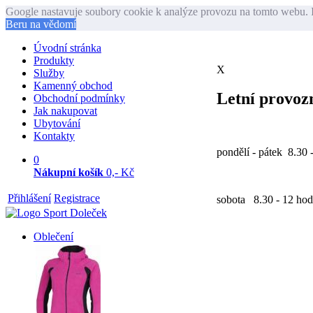
Google nastavuje soubory cookie k analýze provozu na tomto webu. I
Beru na vědomí
Úvodní stránka
Produkty
X
Služby
Kamenný obchod
Letní provozn
Obchodní podmínky
Jak nakupovat
Ubytování
Kontakty
pondělí - pátek 8.30 
0
Nákupní košík
0,- Kč
Přihlášení
Registrace
sobota 8.30 - 12 hod
Oblečení