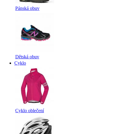
Pánská obuv
Dětská obuv
Cyklo
Cyklo oblečení