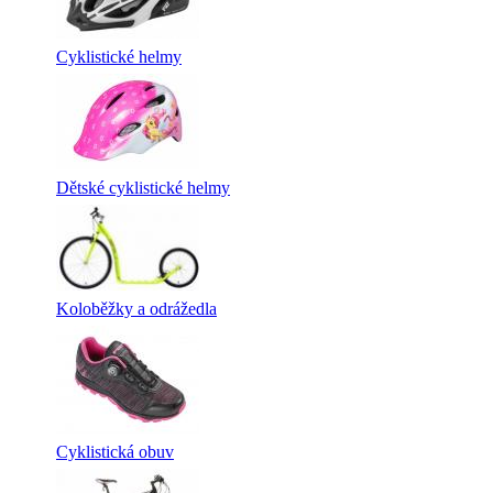
Cyklistické helmy
Dětské cyklistické helmy
Koloběžky a odrážedla
Cyklistická obuv