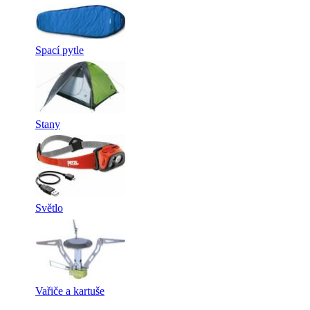
Spací pytle
Stany
Světlo
Vařiče a kartuše