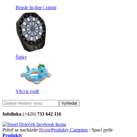
Brusle In-line i zimní
Šipky
Věci k vodě
Infolinka
(+420)
733 642 116
Právě se nacházíte:
Home
Produkty
Camping
/ Spací pytle
Produkty