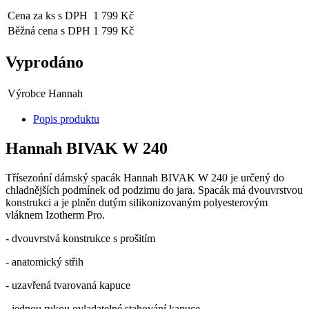
Cena za ks s DPH
1 799 Kč
Běžná cena s DPH
1 799 Kč
Vyprodáno
Výrobce
Hannah
Popis produktu
Hannah BIVAK W 240
Třísezońní dámský spacák Hannah BIVAK W 240 je určený do
chladnějších podmínek od podzimu do jara. Spacák má dvouvrstvou
konstrukci a je plněn dutým silikonizovaným polyesterovým
vláknem Izotherm Pro.
- dvouvrstvá konstrukce s prošitím
- anatomický střih
- uzavřená tvarovaná kapuce
- jednou rukou ovladatelné stahování kapuce