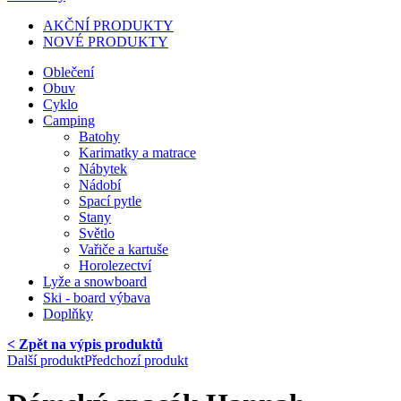
AKČNÍ PRODUKTY
NOVÉ PRODUKTY
Oblečení
Obuv
Cyklo
Camping
Batohy
Karimatky a matrace
Nábytek
Nádobí
Spací pytle
Stany
Světlo
Vařiče a kartuše
Horolezectví
Lyže a snowboard
Ski - board výbava
Doplňky
< Zpět na výpis produktů
Další produkt
Předchozí produkt