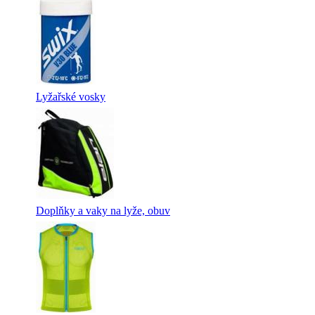
Lyžařské vosky
Doplňky a vaky na lyže, obuv