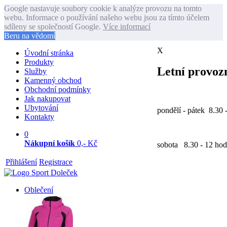
Google nastavuje soubory cookie k analýze provozu na tomto
webu. Informace o používání našeho webu jsou za tímto účelem
sdíleny se společností Google.
Více informací
Beru na vědomí
X
Úvodní stránka
Produkty
Letní provozn
Služby
Kamenný obchod
Obchodní podmínky
Jak nakupovat
Ubytování
pondělí - pátek 8.30 
Kontakty
0
Nákupní košík
0,- Kč
sobota 8.30 - 12 hod
Přihlášení
Registrace
Oblečení