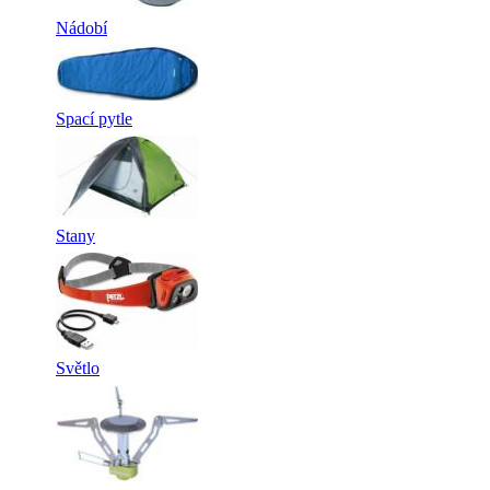
Nádobí
Spací pytle
Stany
Světlo