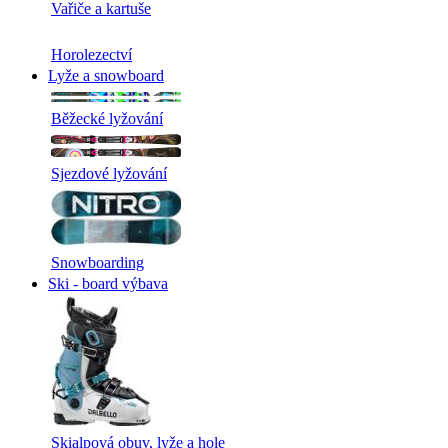
Vařiče a kartuše
Horolezectví
Lyže a snowboard
Běžecké lyžování
Sjezdové lyžování
Snowboarding
Ski - board výbava
Skialpová obuv, lyže a hole