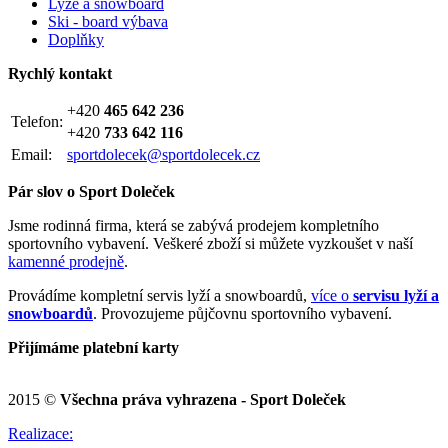
Lyže a snowboard
Ski - board výbava
Doplňky
Rychlý kontakt
+420
465 642 236
Telefon:
+420
733 642 116
Email:
sportdolecek@sportdolecek.cz
Pár slov o Sport Doleček
Jsme rodinná firma, která se zabývá prodejem kompletního
sportovního vybavení. Veškeré zboží si můžete vyzkoušet v naší
kamenné prodejně
.
Provádíme kompletní servis lyží a snowboardů,
více o
servisu lyží a
snowboardů
. Provozujeme půjčovnu sportovního vybavení.
Přijímáme platební karty
2015 ©
Všechna práva vyhrazena - Sport Doleček
Realizace: