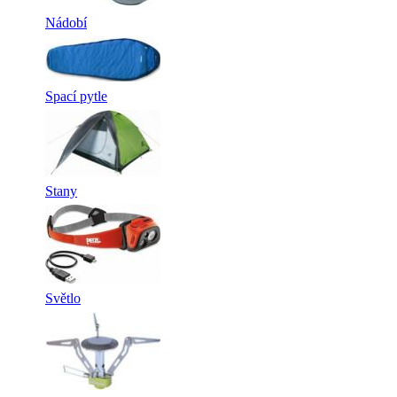
Nádobí
Spací pytle
Stany
Světlo