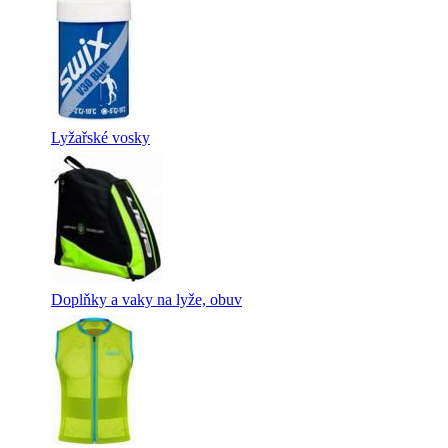
Lyžařské vosky
Doplňky a vaky na lyže, obuv