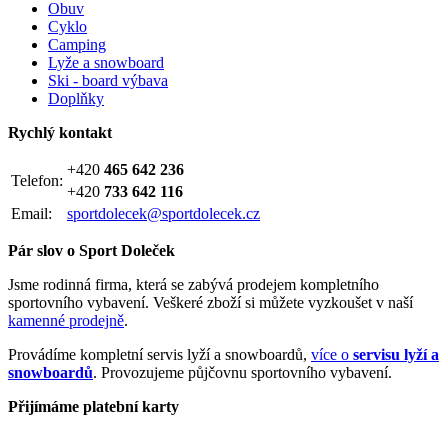
Obuv
Cyklo
Camping
Lyže a snowboard
Ski - board výbava
Doplňky
Rychlý kontakt
+420
465 642 236
Telefon:
+420
733 642 116
Email:
sportdolecek@sportdolecek.cz
Pár slov o Sport Doleček
Jsme rodinná firma, která se zabývá prodejem kompletního
sportovního vybavení. Veškeré zboží si můžete vyzkoušet v naší
kamenné prodejně
.
Provádíme kompletní servis lyží a snowboardů,
více o
servisu lyží a
snowboardů
. Provozujeme půjčovnu sportovního vybavení.
Přijímáme platební karty