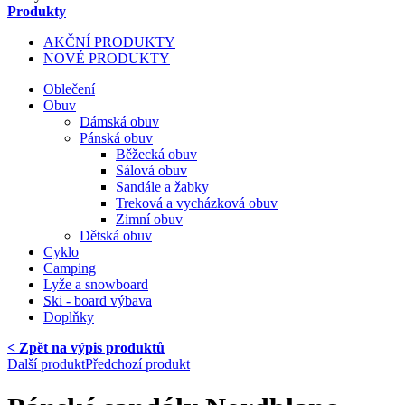
Produkty
AKČNÍ PRODUKTY
NOVÉ PRODUKTY
Oblečení
Obuv
Dámská obuv
Pánská obuv
Běžecká obuv
Sálová obuv
Sandále a žabky
Treková a vycházková obuv
Zimní obuv
Dětská obuv
Cyklo
Camping
Lyže a snowboard
Ski - board výbava
Doplňky
< Zpět na výpis produktů
Další produkt
Předchozí produkt