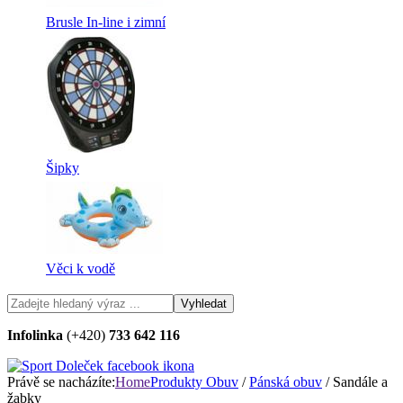
Brusle In-line i zimní
Šipky
Věci k vodě
Infolinka
(+420)
733 642 116
Právě se nacházíte:
Home
Produkty
Obuv
/
Pánská obuv
/ Sandále a
žabky