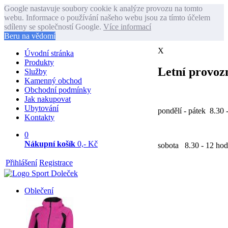
Google nastavuje soubory cookie k analýze provozu na tomto
webu. Informace o používání našeho webu jsou za tímto účelem
sdíleny se společností Google.
Více informací
Beru na vědomí
X
Úvodní stránka
Produkty
Letní provozn
Služby
Kamenný obchod
Obchodní podmínky
Jak nakupovat
Ubytování
pondělí - pátek 8.30 
Kontakty
0
Nákupní košík
0,- Kč
sobota 8.30 - 12 hod
Přihlášení
Registrace
Oblečení