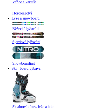
Vařiče a kartuše
Horolezectví
Lyže a snowboard
Běžecké lyžování
Sjezdové lyžování
Snowboarding
Ski - board výbava
Skialpová obuv, lyže a hole