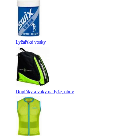
Lyžařské vosky
Doplňky a vaky na lyže, obuv