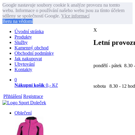
Google nastavuje soubory cookie k analýze provozu na tomto
webu. Informace o používání našeho webu jsou za tímto účelem
sdíleny se společností Google.
Více informací
Beru na vědomí
X
Úvodní stránka
Produkty
Letní provozn
Služby
Kamenný obchod
Obchodní podmínky
Jak nakupovat
Ubytování
pondělí - pátek 8.30 
Kontakty
0
Nákupní košík
0,- Kč
sobota 8.30 - 12 hod
Přihlášení
Registrace
Oblečení