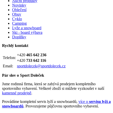
Akční produkty
Novinky
Oblečení
Obuv
Cyklo
Camping
Lyže a snowboard
Ski - board výbava
Doplňky
Rychlý kontakt
+420
465 642 236
Telefon:
+420
733 642 116
Email:
sportdolecek@sportdolecek.cz
Pár slov o Sport Doleček
Jsme rodinná firma, která se zabývá prodejem kompletního
sportovního vybavení. Veškeré zboží si můžete vyzkoušet v naší
kamenné prodejně
.
Provádíme kompletní servis lyží a snowboardů,
více o
servisu lyží a
snowboardů
. Provozujeme půjčovnu sportovního vybavení.