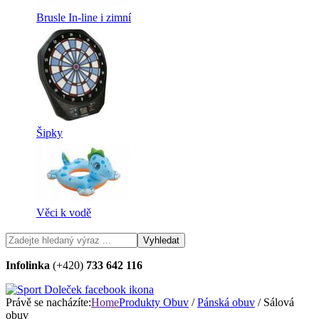
Brusle In-line i zimní
Šipky
Věci k vodě
Infolinka
(+420)
733 642 116
Právě se nacházíte:
Home
Produkty
Obuv
/
Pánská obuv
/ Sálová
obuv