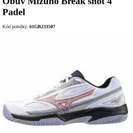
Obuv Mizuno Break shot 4
Padel
Kód položky:
61GB233507