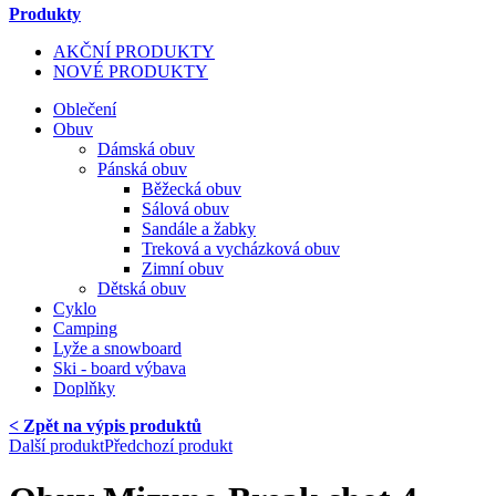
Produkty
AKČNÍ PRODUKTY
NOVÉ PRODUKTY
Oblečení
Obuv
Dámská obuv
Pánská obuv
Běžecká obuv
Sálová obuv
Sandále a žabky
Treková a vycházková obuv
Zimní obuv
Dětská obuv
Cyklo
Camping
Lyže a snowboard
Ski - board výbava
Doplňky
< Zpět na výpis produktů
Další produkt
Předchozí produkt