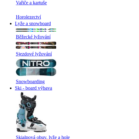
Vařiče a kartuše
Horolezectví
Lyže a snowboard
Běžecké lyžování
Sjezdové lyžování
Snowboarding
Ski - board výbava
Skialpová obuv, lyže a hole