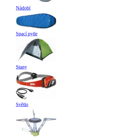
Nádobí
Spací pytle
Stany
Světlo