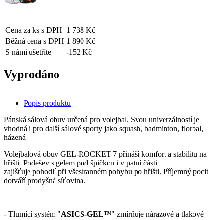
Cena za ks s DPH
1 738 Kč
Běžná cena s DPH
1 890 Kč
S námi ušetříte
-152 Kč
Vyprodáno
Popis produktu
Pánská sálová obuv určená pro volejbal. Svou univerzálností je
vhodná i pro další sálové sporty jako squash, badminton, florbal,
házená
Volejbalová obuv GEL-ROCKET 7 přináší komfort a stabilitu na
hřišti. Podešev s gelem pod špičkou i v patní části
zajišťuje pohodlí při všestranném pohybu po hřišti. Příjemný pocit
dotváří prodyšná síťovina.
- Tlumící systém "
ASICS-GEL™
" zmírňuje nárazové a tlakové