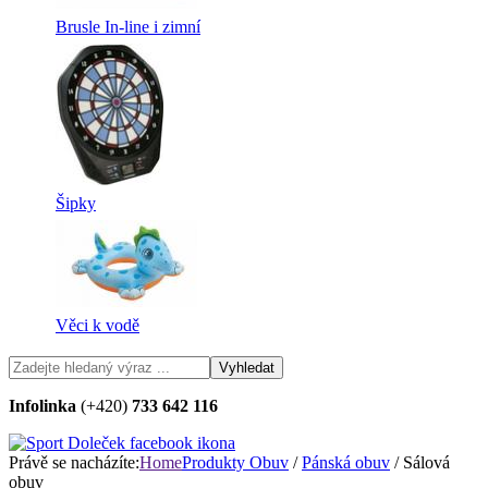
Brusle In-line i zimní
Šipky
Věci k vodě
Infolinka
(+420)
733 642 116
Právě se nacházíte:
Home
Produkty
Obuv
/
Pánská obuv
/ Sálová
obuv