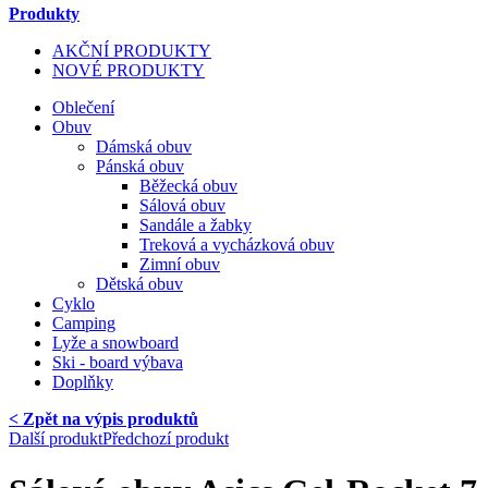
Produkty
AKČNÍ PRODUKTY
NOVÉ PRODUKTY
Oblečení
Obuv
Dámská obuv
Pánská obuv
Běžecká obuv
Sálová obuv
Sandále a žabky
Treková a vycházková obuv
Zimní obuv
Dětská obuv
Cyklo
Camping
Lyže a snowboard
Ski - board výbava
Doplňky
< Zpět na výpis produktů
Další produkt
Předchozí produkt