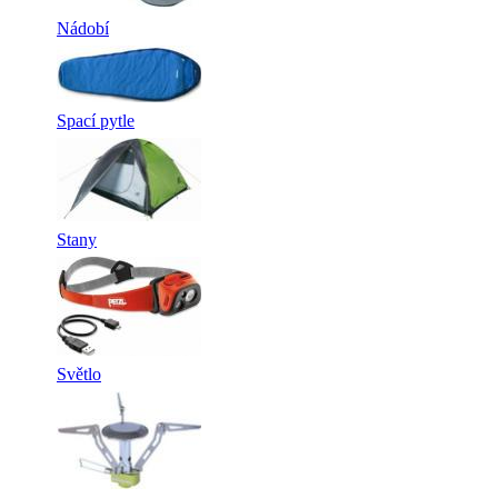
Nádobí
Spací pytle
Stany
Světlo