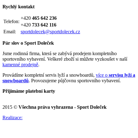
Rychlý kontakt
+420
465 642 236
Telefon:
+420
733 642 116
Email:
sportdolecek@sportdolecek.cz
Pár slov o Sport Doleček
Jsme rodinná firma, která se zabývá prodejem kompletního
sportovního vybavení. Veškeré zboží si můžete vyzkoušet v naší
kamenné prodejně
.
Provádíme kompletní servis lyží a snowboardů,
více o
servisu lyží a
snowboardů
. Provozujeme půjčovnu sportovního vybavení.
Přijímáme platební karty
2015 ©
Všechna práva vyhrazena - Sport Doleček
Realizace: