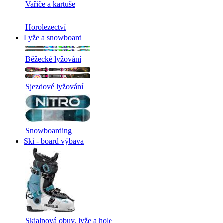
Vařiče a kartuše
Horolezectví
Lyže a snowboard
Běžecké lyžování
Sjezdové lyžování
Snowboarding
Ski - board výbava
Skialpová obuv, lyže a hole