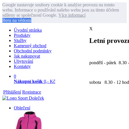
Google nastavuje soubory cookie k analýze provozu na tomto
webu. Informace o používání našeho webu jsou za tímto účelem
sdíleny se společností Google.
Více informací
Beru na vědomí
X
Úvodní stránka
Produkty
Letní provozn
Služby
Kamenný obchod
Obchodní podmínky
Jak nakupovat
Ubytování
pondělí - pátek 8.30 
Kontakty
0
Nákupní košík
0,- Kč
sobota 8.30 - 12 hod
Přihlášení
Registrace
Oblečení