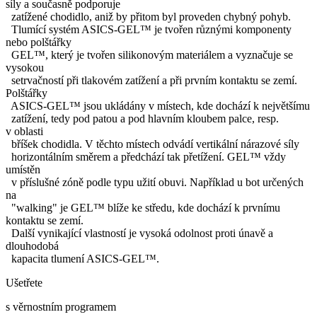
síly a současně podporuje
zatížené chodidlo, aniž by přitom byl proveden chybný pohyb.
Tlumící systém ASICS-GEL™ je tvořen různými komponenty
nebo polštářky
GEL™, který je tvořen silikonovým materiálem a vyznačuje se
vysokou
setrvačností při tlakovém zatížení a při prvním kontaktu se zemí.
Polštářky
ASICS-GEL™ jsou ukládány v místech, kde dochází k největšímu
zatížení, tedy pod patou a pod hlavním kloubem palce, resp.
v oblasti
bříšek chodidla. V těchto místech odvádí vertikální nárazové síly
horizontálním směrem a předchází tak přetížení. GEL™ vždy
umístěn
v příslušné zóně podle typu užití obuvi. Například u bot určených
na
"walking" je GEL™ blíže ke středu, kde dochází k prvnímu
kontaktu se zemí.
Další vynikající vlastností je vysoká odolnost proti únavě a
dlouhodobá
kapacita tlumení ASICS-GEL™.
Ušetřete
s věrnostním programem