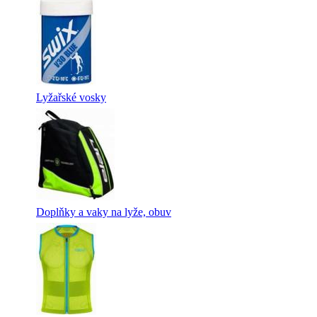
Lyžařské vosky
Doplňky a vaky na lyže, obuv