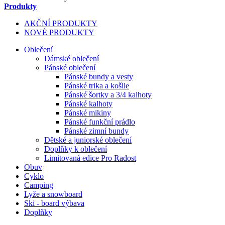
Produkty
AKČNÍ PRODUKTY
NOVÉ PRODUKTY
Oblečení
Dámské oblečení
Pánské oblečení
Pánské bundy a vesty
Pánské trika a košile
Pánské šortky a 3/4 kalhoty
Pánské kalhoty
Pánské mikiny
Pánské funkční prádlo
Pánské zimní bundy
Dětské a juniorské oblečení
Doplňky k oblečení
Limitovaná edice Pro Radost
Obuv
Cyklo
Camping
Lyže a snowboard
Ski - board výbava
Doplňky