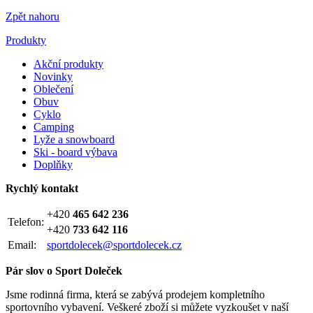
Zpět nahoru
Produkty
Akční produkty
Novinky
Oblečení
Obuv
Cyklo
Camping
Lyže a snowboard
Ski - board výbava
Doplňky
Rychlý kontakt
+420
465 642 236
Telefon:
+420
733 642 116
Email:
sportdolecek@sportdolecek.cz
Pár slov o Sport Doleček
Jsme rodinná firma, která se zabývá prodejem kompletního
sportovního vybavení. Veškeré zboží si můžete vyzkoušet v naší