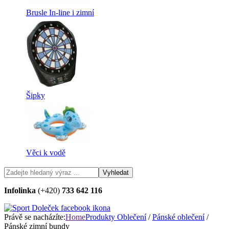
Brusle In-line i zimní
Šipky
Věci k vodě
Infolinka
(+420)
733 642 116
Právě se nacházíte:
Home
Produkty
Oblečení
/
Pánské oblečení
/
Pánské zimní bundy