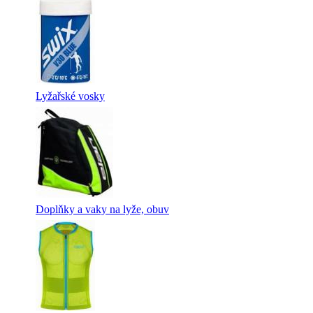
Lyžařské vosky
Doplňky a vaky na lyže, obuv