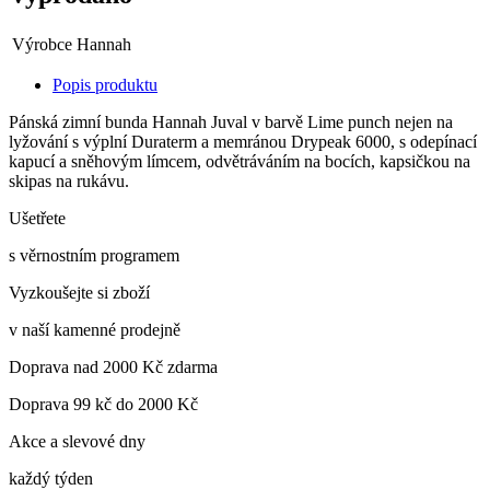
Výrobce
Hannah
Popis produktu
Pánská zimní bunda Hannah Juval v barvě Lime punch nejen na
lyžování s výplní Duraterm a memránou Drypeak 6000, s odepínací
kapucí a sněhovým límcem, odvětráváním na bocích, kapsičkou na
skipas na rukávu.
Ušetřete
s věrnostním programem
Vyzkoušejte si zboží
v naší kamenné prodejně
Doprava nad 2000 Kč zdarma
Doprava 99 kč do 2000 Kč
Akce a slevové dny
každý týden