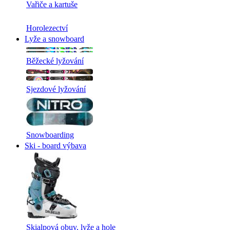
Vařiče a kartuše
Horolezectví
Lyže a snowboard
Běžecké lyžování
Sjezdové lyžování
Snowboarding
Ski - board výbava
Skialpová obuv, lyže a hole