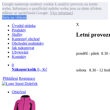
Google nastavuje soubory cookie k analýze provozu na tomto
webu. Informace o používání našeho webu jsou za tímto účelem
sdíleny se společností Google.
Více informací
Beru na vědomí
X
Úvodní stránka
Produkty
Letní provozn
Služby
Kamenný obchod
Obchodní podmínky
Jak nakupovat
Ubytování
pondělí - pátek 8.30 
Kontakty
0
Nákupní košík
0,- Kč
sobota 8.30 - 12 hod
Přihlášení
Registrace
Oblečení