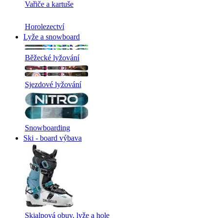
Vařiče a kartuše
Horolezectví
Lyže a snowboard
Běžecké lyžování
Sjezdové lyžování
Snowboarding
Ski - board výbava
Skialpová obuv, lyže a hole