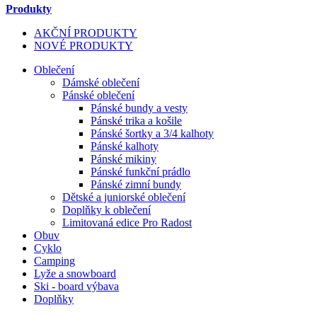
Produkty
AKČNÍ PRODUKTY
NOVÉ PRODUKTY
Oblečení
Dámské oblečení
Pánské oblečení
Pánské bundy a vesty
Pánské trika a košile
Pánské šortky a 3/4 kalhoty
Pánské kalhoty
Pánské mikiny
Pánské funkční prádlo
Pánské zimní bundy
Dětské a juniorské oblečení
Doplňky k oblečení
Limitovaná edice Pro Radost
Obuv
Cyklo
Camping
Lyže a snowboard
Ski - board výbava
Doplňky