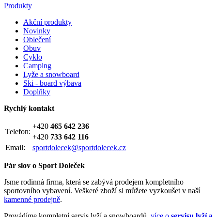
Produkty
Akční produkty
Novinky
Oblečení
Obuv
Cyklo
Camping
Lyže a snowboard
Ski - board výbava
Doplňky
Rychlý kontakt
+420
465 642 236
Telefon:
+420
733 642 116
Email:
sportdolecek@sportdolecek.cz
Pár slov o Sport Doleček
Jsme rodinná firma, která se zabývá prodejem kompletního
sportovního vybavení. Veškeré zboží si můžete vyzkoušet v naší
kamenné prodejně
.
Provádíme kompletní servis lyží a snowboardů,
více o
servisu lyží a