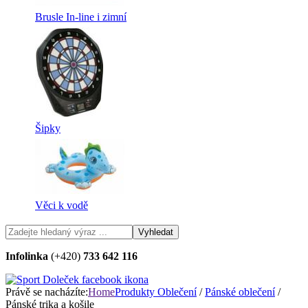
Brusle In-line i zimní
Šipky
Věci k vodě
Infolinka
(+420)
733 642 116
Právě se nacházíte:
Home
Produkty
Oblečení
/
Pánské oblečení
/
Pánské trika a košile