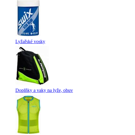
Lyžařské vosky
Doplňky a vaky na lyže, obuv