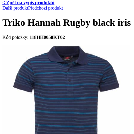
< Zpět na výpis produktů
Další produkt
Předchozí produkt
Triko Hannah Rugby black iris
Kód položky:
118HH0058KT02