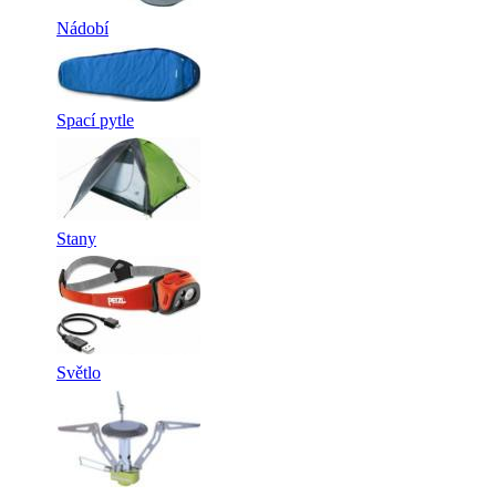
Nádobí
Spací pytle
Stany
Světlo