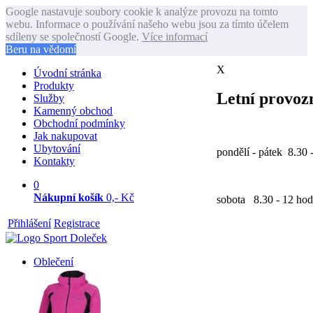
Google nastavuje soubory cookie k analýze provozu na tomto
webu. Informace o používání našeho webu jsou za tímto účelem
sdíleny se společností Google.
Více informací
Beru na vědomí
X
Úvodní stránka
Produkty
Letní provozn
Služby
Kamenný obchod
Obchodní podmínky
Jak nakupovat
Ubytování
pondělí - pátek 8.30 
Kontakty
0
Nákupní košík
0,- Kč
sobota 8.30 - 12 hod
Přihlášení
Registrace
Oblečení