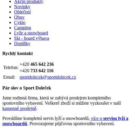
Akční produkty
Novinky
Oblečení
Obuv
Cyklo
Camping
Lyže a snowboard
Ski - board výbava
Doplňky
Rychlý kontakt
+420
465 642 236
Telefon:
+420
733 642 116
Email:
sportdolecek@sportdolecek.cz
Pár slov o Sport Doleček
Jsme rodinná firma, která se zabývá prodejem kompletního
sportovního vybavení. Veškeré zboží si můžete vyzkoušet v naší
kamenné prodejně
.
Provádíme kompletní servis lyží a snowboardů,
více o
servisu lyží a
snowboardů
. Provozujeme půjčovnu sportovního vybavení.