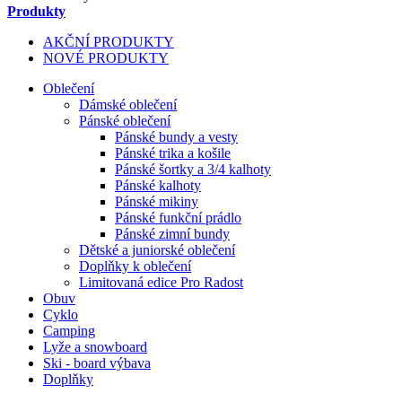
Produkty
AKČNÍ PRODUKTY
NOVÉ PRODUKTY
Oblečení
Dámské oblečení
Pánské oblečení
Pánské bundy a vesty
Pánské trika a košile
Pánské šortky a 3/4 kalhoty
Pánské kalhoty
Pánské mikiny
Pánské funkční prádlo
Pánské zimní bundy
Dětské a juniorské oblečení
Doplňky k oblečení
Limitovaná edice Pro Radost
Obuv
Cyklo
Camping
Lyže a snowboard
Ski - board výbava
Doplňky