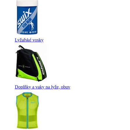
Lyžařské vosky
Doplňky a vaky na lyže, obuv