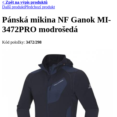
< Zpět na výpis produktů
Další produkt
Předchozí produkt
Pánská mikina NF Ganok MI-
3472PRO modrošedá
Kód položky:
3472/298