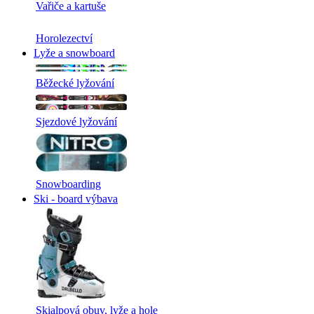
Vařiče a kartuše
Horolezectví
Lyže a snowboard
Běžecké lyžování
Sjezdové lyžování
Snowboarding
Ski - board výbava
Skialpová obuv, lyže a hole