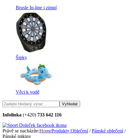
Brusle In-line i zimní
Šipky
Věci k vodě
Infolinka
(+420)
733 642 116
Právě se nacházíte:
Home
Produkty
Oblečení
/
Pánské oblečení
/
Pánské mikiny