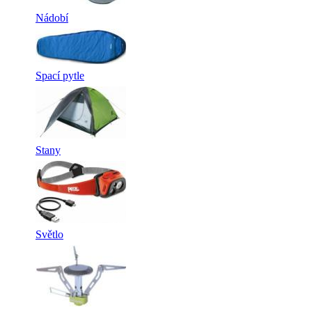
Nádobí
Spací pytle
Stany
Světlo