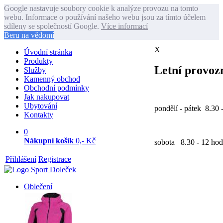
Google nastavuje soubory cookie k analýze provozu na tomto
webu. Informace o používání našeho webu jsou za tímto účelem
sdíleny se společností Google.
Více informací
Beru na vědomí
X
Úvodní stránka
Produkty
Letní provozn
Služby
Kamenný obchod
Obchodní podmínky
Jak nakupovat
Ubytování
pondělí - pátek 8.30 
Kontakty
0
Nákupní košík
0,- Kč
sobota 8.30 - 12 hod
Přihlášení
Registrace
Oblečení