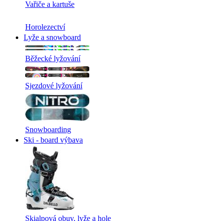
Vařiče a kartuše
Horolezectví
Lyže a snowboard
Běžecké lyžování
Sjezdové lyžování
Snowboarding
Ski - board výbava
Skialpová obuv, lyže a hole