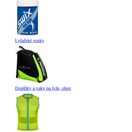
Lyžařské vosky
Doplňky a vaky na lyže, obuv