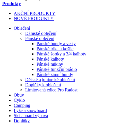
Produkty
AKČNÍ PRODUKTY
NOVÉ PRODUKTY
Oblečení
Dámské oblečení
Pánské oblečení
Pánské bundy a vesty
Pánské trika a košile
Pánské šortky a 3/4 kalhoty
Pánské kalhoty
Pánské mikiny
Pánské funkční prádlo
Pánské zimní bundy
Dětské a juniorské oblečení
Doplňky k oblečení
Limitovaná edice Pro Radost
Obuv
Cyklo
Camping
Lyže a snowboard
Ski - board výbava
Doplňky