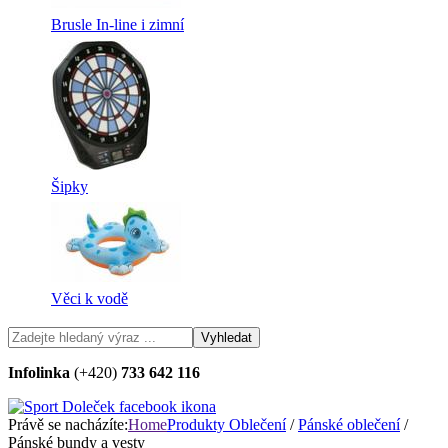
Brusle In-line i zimní
Šipky
Věci k vodě
Infolinka
(+420)
733 642 116
Právě se nacházíte:
Home
Produkty
Oblečení
/
Pánské oblečení
/
Pánské bundy a vesty