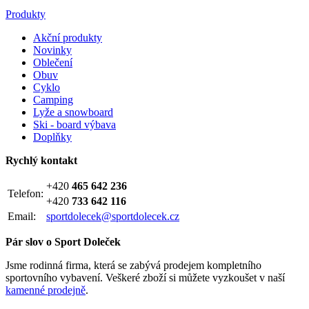
Produkty
Akční produkty
Novinky
Oblečení
Obuv
Cyklo
Camping
Lyže a snowboard
Ski - board výbava
Doplňky
Rychlý kontakt
+420
465 642 236
Telefon:
+420
733 642 116
Email:
sportdolecek@sportdolecek.cz
Pár slov o Sport Doleček
Jsme rodinná firma, která se zabývá prodejem kompletního
sportovního vybavení. Veškeré zboží si můžete vyzkoušet v naší
kamenné prodejně
.