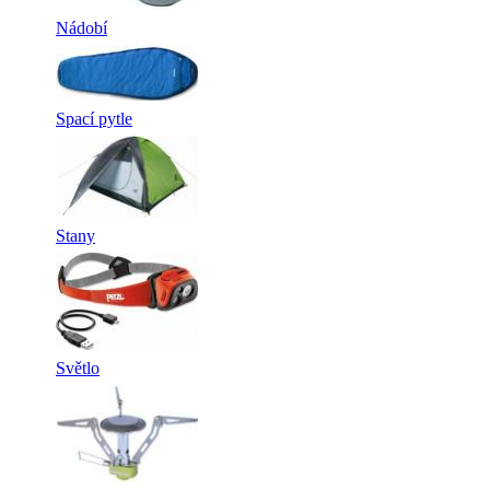
Nádobí
Spací pytle
Stany
Světlo