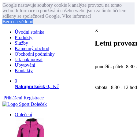
Google nastavuje soubory cookie k analýze provozu na tomto
webu. Informace o používání našeho webu jsou za tímto účelem
sdíleny se společností Google.
Více informací
Beru na vědomí
X
Úvodní stránka
Produkty
Letní provozn
Služby
Kamenný obchod
Obchodní podmínky
Jak nakupovat
Ubytování
pondělí - pátek 8.30 
Kontakty
0
Nákupní košík
0,- Kč
sobota 8.30 - 12 hod
Přihlášení
Registrace
Oblečení