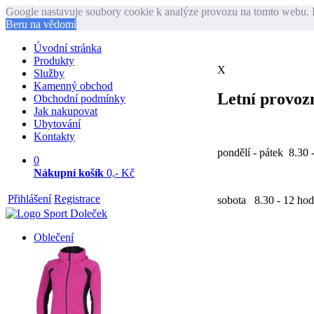
Google nastavuje soubory cookie k analýze provozu na tomto webu. I
Beru na vědomí
Úvodní stránka
Produkty
X
Služby
Kamenný obchod
Letní provozn
Obchodní podmínky
Jak nakupovat
Ubytování
Kontakty
pondělí - pátek 8.30 
0
Nákupní košík
0,- Kč
Přihlášení
Registrace
sobota 8.30 - 12 hod
Oblečení