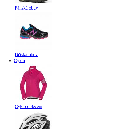
Pánská obuv
Dětská obuv
Cyklo
Cyklo oblečení