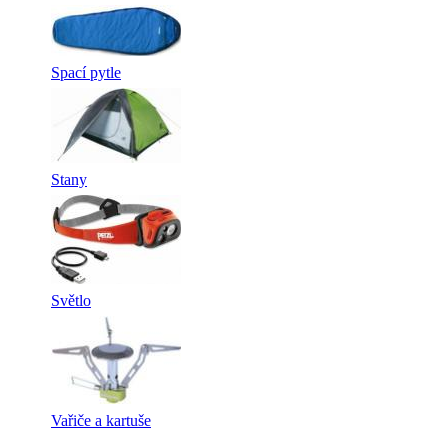
Spací pytle
Stany
Světlo
Vařiče a kartuše