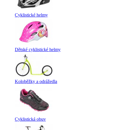
Cyklistické helmy
Dětské cyklistické helmy
Koloběžky a odrážedla
Cyklistická obuv