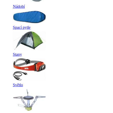
Nádobí
Spací pytle
Stany
Světlo