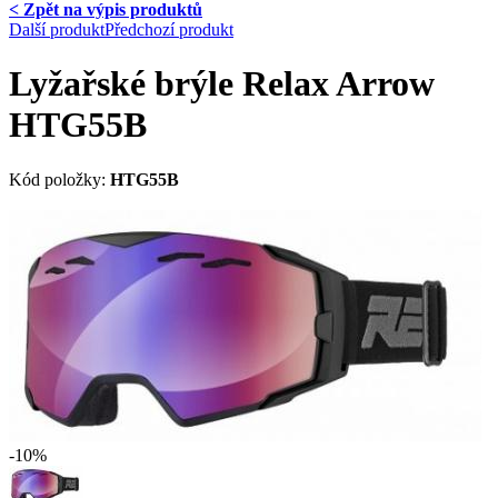
< Zpět na výpis produktů
Další produkt
Předchozí produkt
Lyžařské brýle Relax Arrow
HTG55B
Kód položky:
HTG55B
-10%