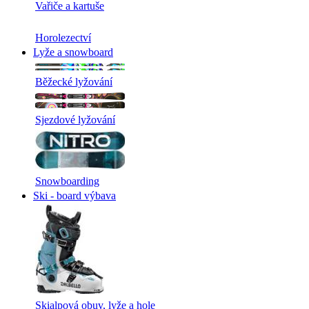
Vařiče a kartuše
Horolezectví
Lyže a snowboard
Běžecké lyžování
Sjezdové lyžování
Snowboarding
Ski - board výbava
Skialpová obuv, lyže a hole