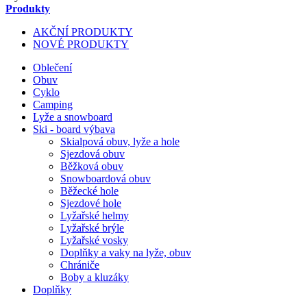
Produkty
AKČNÍ PRODUKTY
NOVÉ PRODUKTY
Oblečení
Obuv
Cyklo
Camping
Lyže a snowboard
Ski - board výbava
Skialpová obuv, lyže a hole
Sjezdová obuv
Běžková obuv
Snowboardová obuv
Běžecké hole
Sjezdové hole
Lyžařské helmy
Lyžařské brýle
Lyžařské vosky
Doplňky a vaky na lyže, obuv
Chrániče
Boby a kluzáky
Doplňky