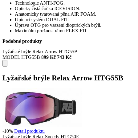
Technologie ANTI-FOG.
Opticky čistá čočka ICEVISION.
Anatomicky tvarovaná pěna AIR FOAM.
Upínací systém DUAL FIT.
Úprava OTG pro vsazení dioptrických brýlí.
Maximální pružnost rámu FLEX FIT.
Podobné produkty
Lyžařské brýle Relax Arrow HTG55B
MODEL HTG55B
899 Kč
743 Kč
Lyžařské brýle Relax Arrow HTG55B
-10%
Detail produktu
Lyžařské brýle Relax Speedy HTG50E