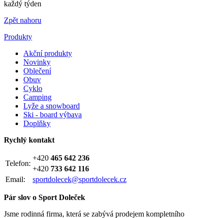
každý týden
Zpět nahoru
Produkty
Akční produkty
Novinky
Oblečení
Obuv
Cyklo
Camping
Lyže a snowboard
Ski - board výbava
Doplňky
Rychlý kontakt
+420
465 642 236
Telefon:
+420
733 642 116
Email:
sportdolecek@sportdolecek.cz
Pár slov o Sport Doleček
Jsme rodinná firma, která se zabývá prodejem kompletního