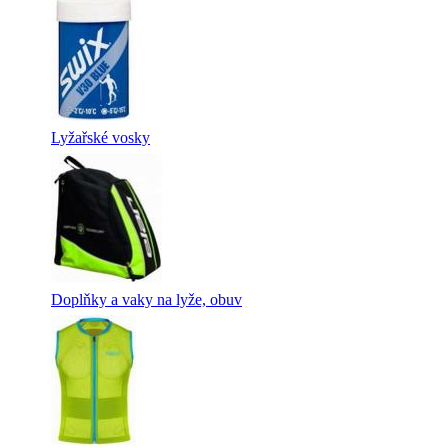
Lyžařské vosky
Doplňky a vaky na lyže, obuv