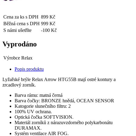
Cena za ks s DPH
899 Kč
Běžná cena s DPH
999 Kč
S námi ušetříte
-100 Kč
Vyprodáno
Výrobce
Relax
Popis produktu
Lyžařské brýle Relax Arrow HTG55B mají ostré kontury a
zrcadlový zorník.
Barva rámu: matná černá
Barva čočky: BRONZE hnědá, OCEAN SENSOR
Katogorie slunečního filtru: 2
100% UV ochrana.
Optická čočka SOFTVISION.
Materiál zorníků z nárazuvzdorného polykarbonátu
DURAMAX.
Systém ventilace AIR FOG.