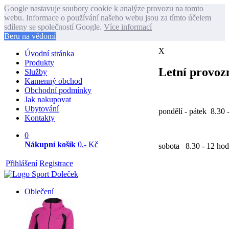
Google nastavuje soubory cookie k analýze provozu na tomto
webu. Informace o používání našeho webu jsou za tímto účelem
sdíleny se společností Google.
Více informací
Beru na vědomí
X
Úvodní stránka
Produkty
Letní provozn
Služby
Kamenný obchod
Obchodní podmínky
Jak nakupovat
Ubytování
pondělí - pátek 8.30 
Kontakty
0
Nákupní košík
0,- Kč
sobota 8.30 - 12 hod
Přihlášení
Registrace
Oblečení