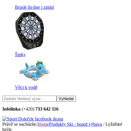
Brusle In-line i zimní
Šipky
Věci k vodě
Infolinka
(+420)
733 642 116
Právě se nacházíte:
Home
Produkty
Ski - board výbava
/ Lyžařské
brýle