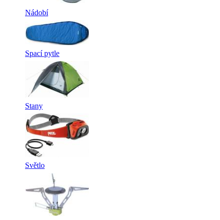
Nádobí
Spací pytle
Stany
Světlo