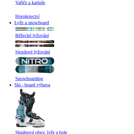
Vařiče a kartuše
Horolezectví
Lyže a snowboard
Běžecké lyžování
Sjezdové lyžování
Snowboarding
Ski - board výbava
Skialpová obuv, lyže a hole