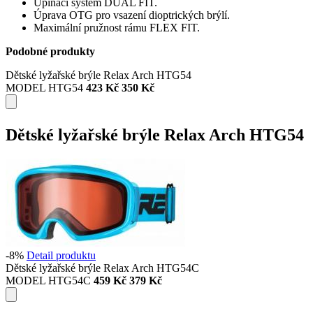
Upínací systém DUAL FIT.
Úprava OTG pro vsazení dioptrických brýlí.
Maximální pružnost rámu FLEX FIT.
Podobné produkty
Dětské lyžařské brýle Relax Arch HTG54
MODEL HTG54
423 Kč
350 Kč
Dětské lyžařské brýle Relax Arch HTG54
-8%
Detail produktu
Dětské lyžařské brýle Relax Arch HTG54C
MODEL HTG54C
459 Kč
379 Kč