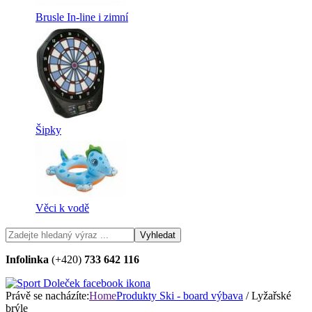
Brusle In-line i zimní
Šipky
Věci k vodě
Infolinka
(+420)
733 642 116
Právě se nacházíte:
Home
Produkty
Ski - board výbava
/ Lyžařské
brýle