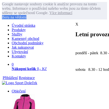
Google nastavuje soubory cookie k analýze provozu na tomto
webu. Informace o používání našeho webu jsou za tímto účelem
sdíleny se společností Google.
Více informací
Beru na vědomí
X
Úvodní stránka
Produkty
Letní provozn
Služby
Kamenný obchod
Obchodní podmínky
Jak nakupovat
Ubytování
pondělí - pátek 8.30 
Kontakty
0
Nákupní košík
0,- Kč
sobota 8.30 - 12 hod
Přihlášení
Registrace
Oblečení