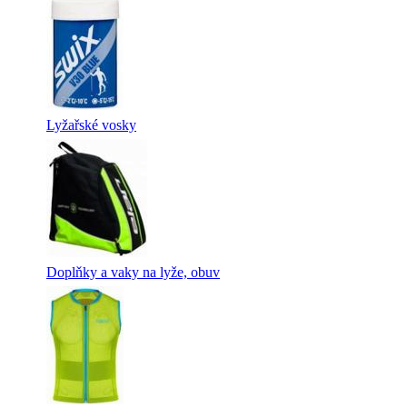
Lyžařské vosky
Doplňky a vaky na lyže, obuv