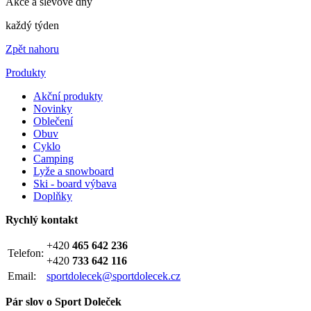
Akce a slevové dny
každý týden
Zpět nahoru
Produkty
Akční produkty
Novinky
Oblečení
Obuv
Cyklo
Camping
Lyže a snowboard
Ski - board výbava
Doplňky
Rychlý kontakt
+420
465 642 236
Telefon:
+420
733 642 116
Email:
sportdolecek@sportdolecek.cz
Pár slov o Sport Doleček