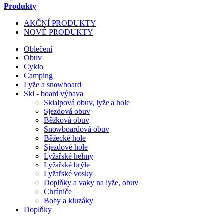
Produkty
AKČNÍ PRODUKTY
NOVÉ PRODUKTY
Oblečení
Obuv
Cyklo
Camping
Lyže a snowboard
Ski - board výbava
Skialpová obuv, lyže a hole
Sjezdová obuv
Běžková obuv
Snowboardová obuv
Běžecké hole
Sjezdové hole
Lyžařské helmy
Lyžařské brýle
Lyžařské vosky
Doplňky a vaky na lyže, obuv
Chrániče
Boby a kluzáky
Doplňky