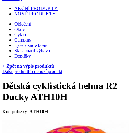
AKČNÍ PRODUKTY
NOVÉ PRODUKTY
Oblečení
Obuv
Cyklo
Camping
Lyže a snowboard
Ski - board výbava
Doplňky
< Zpět na výpis produktů
Další produkt
Předchozí produkt
Dětská cyklistická helma R2
Ducky ATH10H
Kód položky:
ATH10H