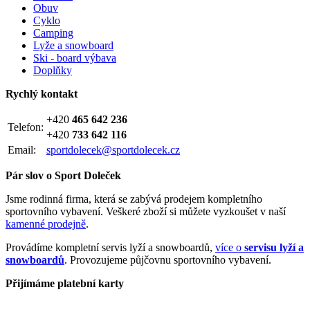
Obuv
Cyklo
Camping
Lyže a snowboard
Ski - board výbava
Doplňky
Rychlý kontakt
+420
465 642 236
Telefon:
+420
733 642 116
Email:
sportdolecek@sportdolecek.cz
Pár slov o Sport Doleček
Jsme rodinná firma, která se zabývá prodejem kompletního
sportovního vybavení. Veškeré zboží si můžete vyzkoušet v naší
kamenné prodejně
.
Provádíme kompletní servis lyží a snowboardů,
více o
servisu lyží a
snowboardů
. Provozujeme půjčovnu sportovního vybavení.
Přijímáme platební karty