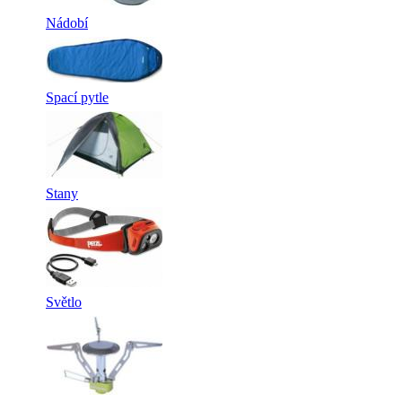
Nádobí
Spací pytle
Stany
Světlo