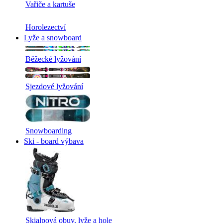
Vařiče a kartuše
Horolezectví
Lyže a snowboard
Běžecké lyžování
Sjezdové lyžování
Snowboarding
Ski - board výbava
Skialpová obuv, lyže a hole