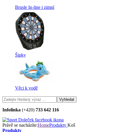
Brusle In-line i zimní
Šipky
Věci k vodě
Infolinka
(+420)
733 642 116
Právě se nacházíte:
Home
Produkty
Koš
Produkty