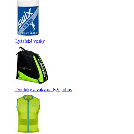
Lyžařské vosky
Doplňky a vaky na lyže, obuv