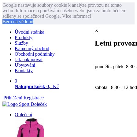
Google nastavuje soubory cookie k analýze provozu na tomto
webu. Informace o používání našeho webu jsou za tímto účelem
sdíleny se společností Google.
Více informací
Beru na vědomí
X
Úvodní stránka
Produkty
Letní provozn
Služby
Kamenný obchod
Obchodní podmínky
Jak nakupovat
Ubytování
pondělí - pátek 8.30 
Kontakty
0
Nákupní košík
0,- Kč
sobota 8.30 - 12 hod
Přihlášení
Registrace
Oblečení