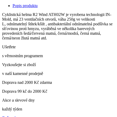
Popis produktu
Cyklistická helma R2 Wind ATH02W je vyrobena technologii IN-
Mold, má 23 ventilačních otvorů, váha 250g ve velikosti
L, odnímatelný štítek/kšilt , antibakteriální odnímatelná podšívka se
síťovinou proti hmyzu, vyráběná ve několika barevných
provedeních šedá/červená matná, černá/modrá, černá matná,
černá/neon žlutá matná atd.
Ušetřete
s věrnostním programem
Vyzkoušejte si zboží
v naší kamenné prodejně
Doprava nad 2000 Kč zdarma
Doprava 99 kč do 2000 Kč
Akce a slevové dny
každý týden