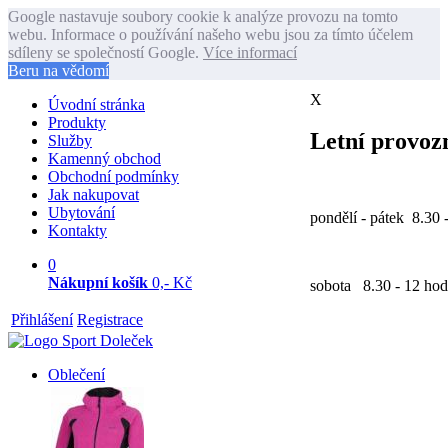
Google nastavuje soubory cookie k analýze provozu na tomto
webu. Informace o používání našeho webu jsou za tímto účelem
sdíleny se společností Google.
Více informací
Beru na vědomí
X
Úvodní stránka
Produkty
Letní provozn
Služby
Kamenný obchod
Obchodní podmínky
Jak nakupovat
Ubytování
pondělí - pátek 8.30 
Kontakty
0
Nákupní košík
0,- Kč
sobota 8.30 - 12 hod
Přihlášení
Registrace
Oblečení