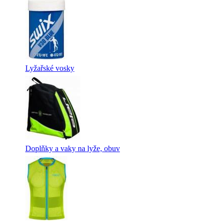
Lyžařské vosky
Doplňky a vaky na lyže, obuv