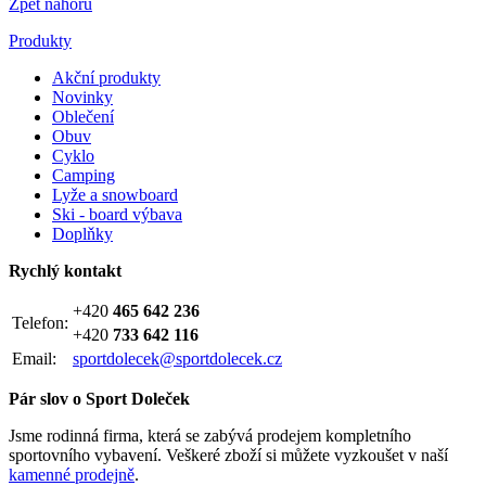
Zpět nahoru
Produkty
Akční produkty
Novinky
Oblečení
Obuv
Cyklo
Camping
Lyže a snowboard
Ski - board výbava
Doplňky
Rychlý kontakt
+420
465 642 236
Telefon:
+420
733 642 116
Email:
sportdolecek@sportdolecek.cz
Pár slov o Sport Doleček
Jsme rodinná firma, která se zabývá prodejem kompletního
sportovního vybavení. Veškeré zboží si můžete vyzkoušet v naší
kamenné prodejně
.