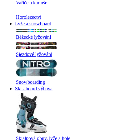
Vařiče a kartuše
Horolezectví
Lyže a snowboard
Běžecké lyžování
Sjezdové lyžování
Snowboarding
Ski - board výbava
Skialpová obuv, lyže a hole