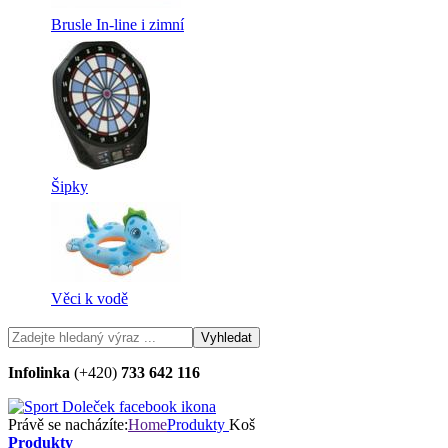
Brusle In-line i zimní
Šipky
Věci k vodě
Infolinka
(+420)
733 642 116
Právě se nacházíte:
Home
Produkty
Koš
Produkty