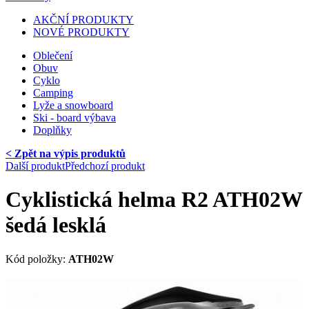
AKČNÍ PRODUKTY
NOVÉ PRODUKTY
Oblečení
Obuv
Cyklo
Camping
Lyže a snowboard
Ski - board výbava
Doplňky
< Zpět na výpis produktů
Další produkt
Předchozí produkt
Cyklistická helma R2 ATH02W
šedá lesklá
Kód položky:
ATH02W