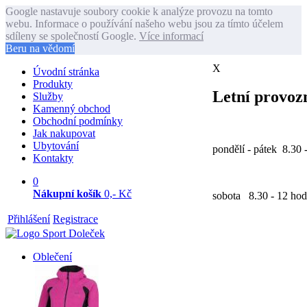
Google nastavuje soubory cookie k analýze provozu na tomto
webu. Informace o používání našeho webu jsou za tímto účelem
sdíleny se společností Google.
Více informací
Beru na vědomí
X
Úvodní stránka
Produkty
Letní provozn
Služby
Kamenný obchod
Obchodní podmínky
Jak nakupovat
Ubytování
pondělí - pátek 8.30 
Kontakty
0
Nákupní košík
0,- Kč
sobota 8.30 - 12 hod
Přihlášení
Registrace
Oblečení