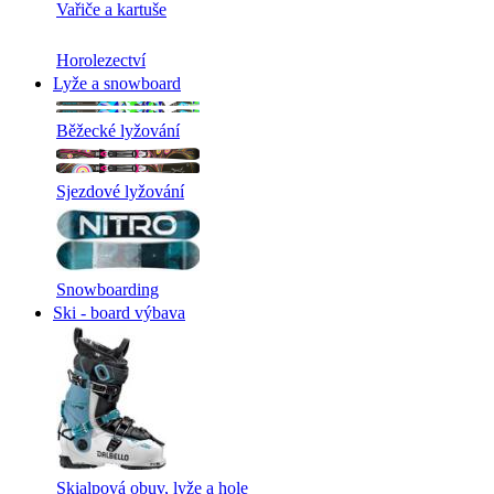
Vařiče a kartuše
Horolezectví
Lyže a snowboard
Běžecké lyžování
Sjezdové lyžování
Snowboarding
Ski - board výbava
Skialpová obuv, lyže a hole