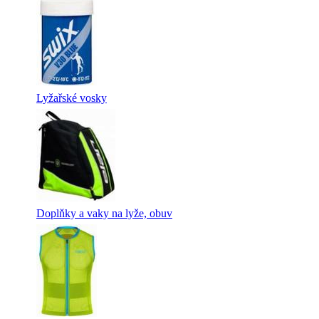
Lyžařské vosky
Doplňky a vaky na lyže, obuv