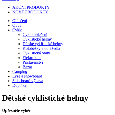
AKČNÍ PRODUKTY
NOVÉ PRODUKTY
Oblečení
Obuv
Cyklo
Cyklo oblečení
Cyklistické helmy
Dětské cyklistické helmy
Koloběžky a odrážedla
Cyklistická obuv
Elektrokola
Příslušenství
Bazar
Camping
Lyže a snowboard
Ski - board výbava
Doplňky
Dětské cyklistické helmy
Upřesněte výběr