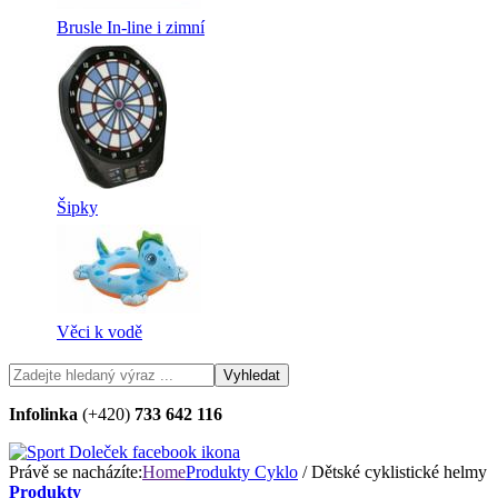
Brusle In-line i zimní
Šipky
Věci k vodě
Infolinka
(+420)
733 642 116
Právě se nacházíte:
Home
Produkty
Cyklo
/ Dětské cyklistické helmy
Produkty