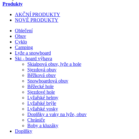
Produkty
AKČNÍ PRODUKTY
NOVÉ PRODUKTY
Oblečení
Obuv
Cyklo
Camping
Lyže a snowboard
Ski - board výbava
Skialpová obuv, lyže a hole
Sjezdová obuv
Běžková obuv
Snowboardová obuv
Běžecké hole
Sjezdové hole
Lyžařské helmy
Lyžařské brýle
Lyžařské vosky
Doplňky a vaky na lyže, obuv
Chrániče
Boby a kluzáky
Doplňky