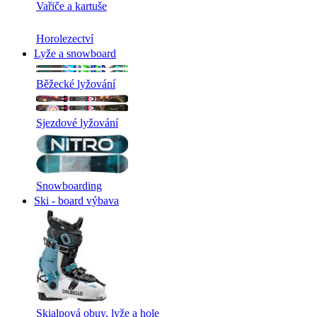
Vařiče a kartuše
Horolezectví
Lyže a snowboard
Běžecké lyžování
Sjezdové lyžování
Snowboarding
Ski - board výbava
Skialpová obuv, lyže a hole