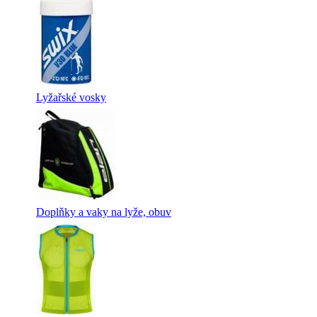
Lyžařské vosky
Doplňky a vaky na lyže, obuv