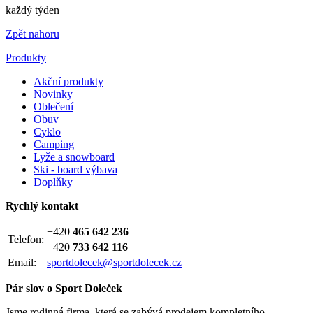
každý týden
Zpět nahoru
Produkty
Akční produkty
Novinky
Oblečení
Obuv
Cyklo
Camping
Lyže a snowboard
Ski - board výbava
Doplňky
Rychlý kontakt
+420
465 642 236
Telefon:
+420
733 642 116
Email:
sportdolecek@sportdolecek.cz
Pár slov o Sport Doleček
Jsme rodinná firma, která se zabývá prodejem kompletního