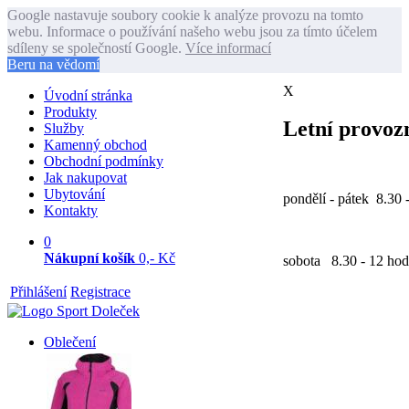
Google nastavuje soubory cookie k analýze provozu na tomto
webu. Informace o používání našeho webu jsou za tímto účelem
sdíleny se společností Google.
Více informací
Beru na vědomí
X
Úvodní stránka
Produkty
Letní provozn
Služby
Kamenný obchod
Obchodní podmínky
Jak nakupovat
Ubytování
pondělí - pátek 8.30 
Kontakty
0
Nákupní košík
0,- Kč
sobota 8.30 - 12 hod
Přihlášení
Registrace
Oblečení