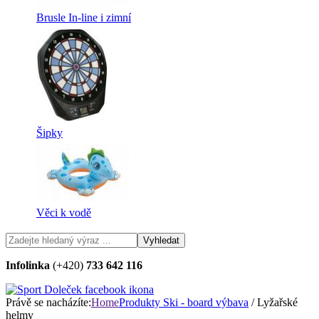
Brusle In-line i zimní
Šipky
Věci k vodě
Infolinka
(+420)
733 642 116
Právě se nacházíte:
Home
Produkty
Ski - board výbava
/ Lyžařské
helmy