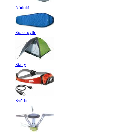
Nádobí
Spací pytle
Stany
Světlo