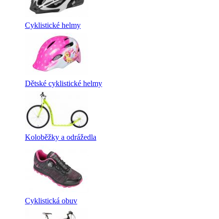
Cyklistické helmy
Dětské cyklistické helmy
Koloběžky a odrážedla
Cyklistická obuv