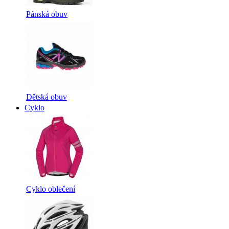
Pánská obuv
Dětská obuv
Cyklo
Cyklo oblečení