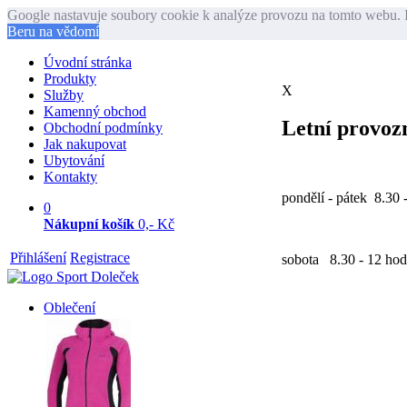
Google nastavuje soubory cookie k analýze provozu na tomto webu. I
Beru na vědomí
Úvodní stránka
Produkty
X
Služby
Kamenný obchod
Letní provozn
Obchodní podmínky
Jak nakupovat
Ubytování
Kontakty
pondělí - pátek 8.30 
0
Nákupní košík
0,- Kč
Přihlášení
Registrace
sobota 8.30 - 12 hod
Oblečení