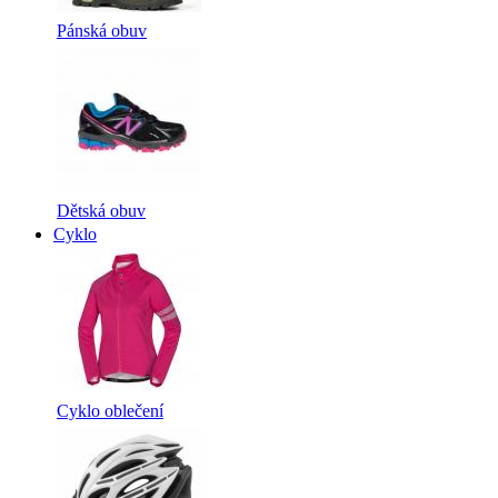
Pánská obuv
Dětská obuv
Cyklo
Cyklo oblečení