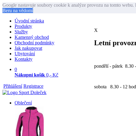
Google nastavuje soubory cookie k analýze provozu na tomto webu. I
Beru na vědomí
Úvodní stránka
Produkty
X
Služby
Kamenný obchod
Letní provozn
Obchodní podmínky
Jak nakupovat
Ubytování
Kontakty
pondělí - pátek 8.30 
0
Nákupní košík
0,- Kč
Přihlášení
Registrace
sobota 8.30 - 12 hod
Oblečení