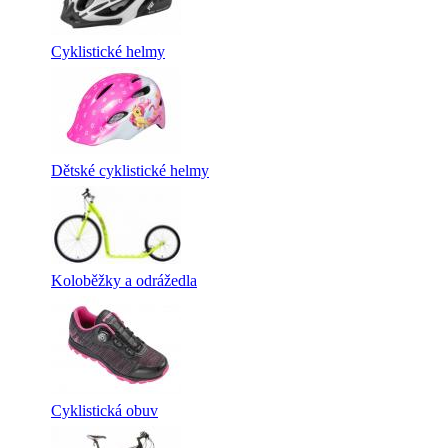
Cyklistické helmy
Dětské cyklistické helmy
Koloběžky a odrážedla
Cyklistická obuv