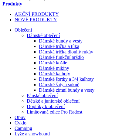
Produkty
AKČNÍ PRODUKTY
NOVÉ PRODUKTY
Oblečení
Dámské oblečení
Dámské bundy a vesty
Dámské trička a tílka
Dámská trička dlouhý rukáv
Dámské funkční prádlo
Dámské košile
Dámské mikiny
Dámské kalhoty
Dámské šortky a 3/4 kalhoty
Dámské šaty a sukně
Dámské zimní bundy a vesty
Pánské oblečení
Dětské a juniorské oblečení
Doplňky k oblečení
Limitovaná edice Pro Radost
Obuv
Cyklo
Camping
Lyže a snowboard