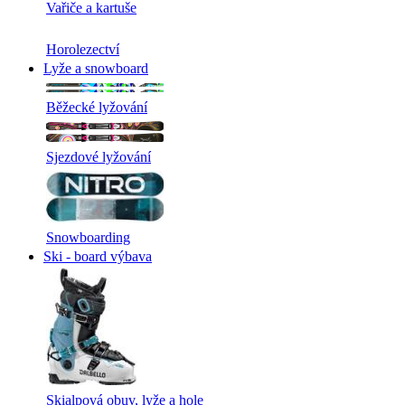
Vařiče a kartuše
Horolezectví
Lyže a snowboard
Běžecké lyžování
Sjezdové lyžování
Snowboarding
Ski - board výbava
Skialpová obuv, lyže a hole