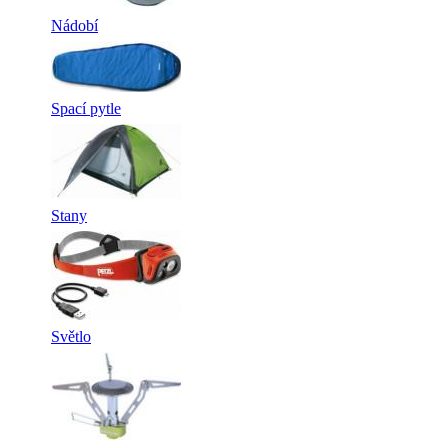
Nádobí
Spací pytle
Stany
Světlo