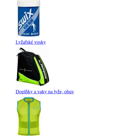
Lyžařské vosky
Doplňky a vaky na lyže, obuv