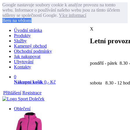
Google nastavuje soubory cookie k analýze provozu na tomto
webu. Informace o používání našeho webu jsou za tímto účelem
sdíleny se společností Google.
Více informací
Beru na vědomí
X
Úvodní stránka
Produkty
Letní provozn
Služby
Kamenný obchod
Obchodní podmínky
Jak nakupovat
Ubytování
pondělí - pátek 8.30 
Kontakty
0
Nákupní košík
0,- Kč
sobota 8.30 - 12 hod
Přihlášení
Registrace
Oblečení