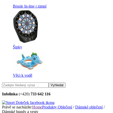
Brusle In-line i zimní
Šipky
Věci k vodě
Infolinka
(+420)
733 642 116
Právě se nacházíte:
Home
Produkty
Oblečení
/
Dámské oblečení
/
Dámské bundy a vesty