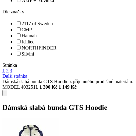
Akce + Novinka
Dle značky
2117 of Sweden
CMP
Hannah
Killtec
NORTHFINDER
Silvini
Stránka
1
2
3
Další stránka
Dámská slabá bunda GTS Hoodie z příjemného prodištné materiálu.
MODEL 403251L
1 390 Kč
1 149 Kč
Dámská slabá bunda GTS Hoodie