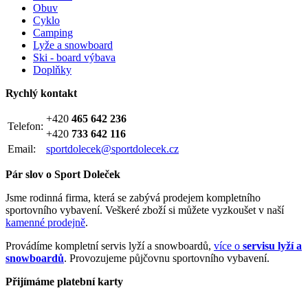
Obuv
Cyklo
Camping
Lyže a snowboard
Ski - board výbava
Doplňky
Rychlý kontakt
+420
465 642 236
Telefon:
+420
733 642 116
Email:
sportdolecek@sportdolecek.cz
Pár slov o Sport Doleček
Jsme rodinná firma, která se zabývá prodejem kompletního
sportovního vybavení. Veškeré zboží si můžete vyzkoušet v naší
kamenné prodejně
.
Provádíme kompletní servis lyží a snowboardů,
více o
servisu lyží a
snowboardů
. Provozujeme půjčovnu sportovního vybavení.
Přijímáme platební karty