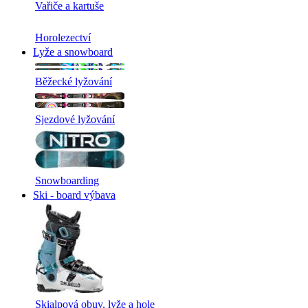
Vařiče a kartuše
Horolezectví
Lyže a snowboard
Běžecké lyžování
Sjezdové lyžování
Snowboarding
Ski - board výbava
Skialpová obuv, lyže a hole