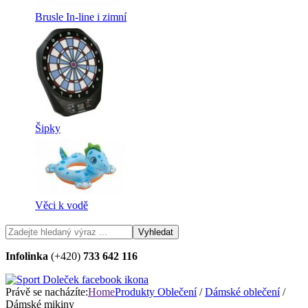
Brusle In-line i zimní
Šipky
Věci k vodě
Infolinka
(+420)
733 642 116
Právě se nacházíte:
Home
Produkty
Oblečení
/
Dámské oblečení
/
Dámské mikiny