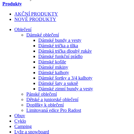
Produkty
AKČNÍ PRODUKTY
NOVÉ PRODUKTY
Oblečení
Dámské oblečení
Dámské bundy a vesty
Dámské trička a tílka
Dámská trička dlouhý rukáv
Dámské funkční prádlo
Dámské košile
Dámské mikiny
Dámské kalhoty
Dámské šortky a 3/4 kalhoty
Dámské šaty a sukně
Dámské zimní bundy a vesty
Pánské oblečení
Dětské a juniorské oblečení
Doplňky k oblečení
Limitovaná edice Pro Radost
Obuv
Cyklo
Camping
Lyže a snowboard