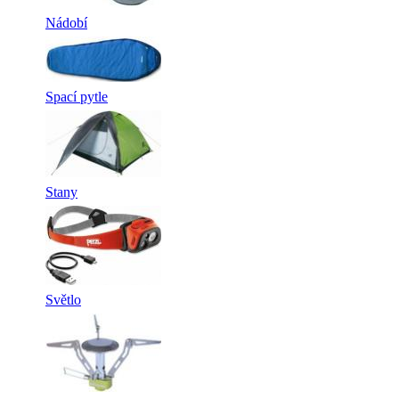
Nádobí
Spací pytle
Stany
Světlo