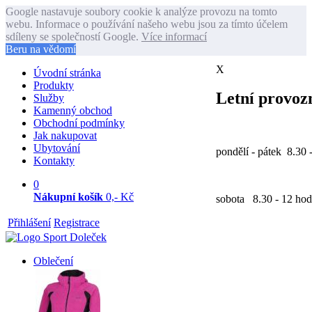
Google nastavuje soubory cookie k analýze provozu na tomto
webu. Informace o používání našeho webu jsou za tímto účelem
sdíleny se společností Google.
Více informací
Beru na vědomí
X
Úvodní stránka
Produkty
Letní provozn
Služby
Kamenný obchod
Obchodní podmínky
Jak nakupovat
Ubytování
pondělí - pátek 8.30 
Kontakty
0
Nákupní košík
0,- Kč
sobota 8.30 - 12 hod
Přihlášení
Registrace
Oblečení