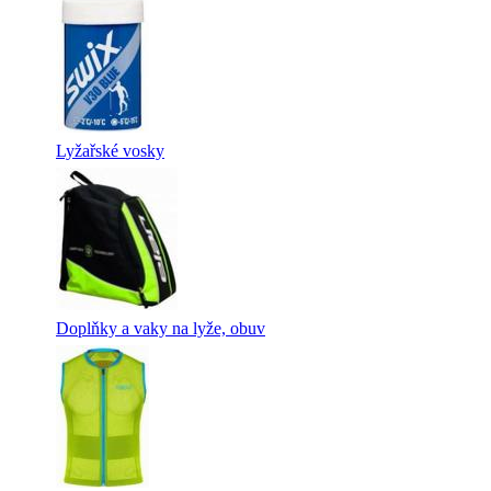
Lyžařské vosky
Doplňky a vaky na lyže, obuv