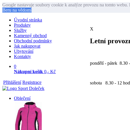
Google nastavuje soubory cookie k analýze provozu na tomto webu. I
Beru na vědomí
Úvodní stránka
Produkty
X
Služby
Kamenný obchod
Letní provozn
Obchodní podmínky
Jak nakupovat
Ubytování
Kontakty
pondělí - pátek 8.30 
0
Nákupní košík
0,- Kč
Přihlášení
Registrace
sobota 8.30 - 12 hod
Oblečení