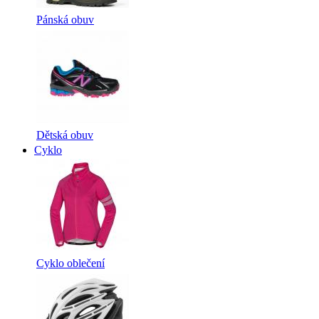
Pánská obuv
Dětská obuv
Cyklo
Cyklo oblečení