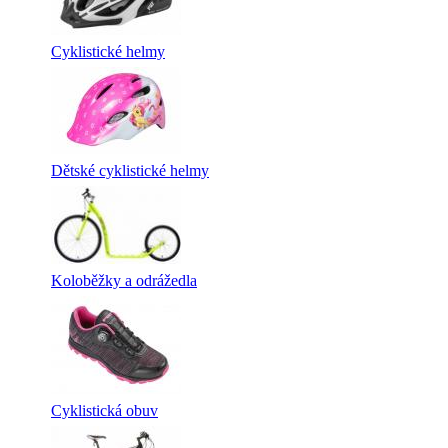
Cyklistické helmy
Dětské cyklistické helmy
Koloběžky a odrážedla
Cyklistická obuv