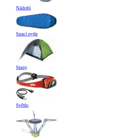
Nádobí
Spací pytle
Stany
Světlo