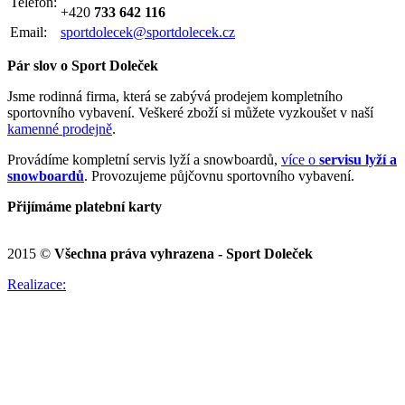
Telefon:
+420
733 642 116
Email:
sportdolecek@sportdolecek.cz
Pár slov o Sport Doleček
Jsme rodinná firma, která se zabývá prodejem kompletního
sportovního vybavení. Veškeré zboží si můžete vyzkoušet v naší
kamenné prodejně
.
Provádíme kompletní servis lyží a snowboardů,
více o
servisu lyží a
snowboardů
. Provozujeme půjčovnu sportovního vybavení.
Přijímáme platební karty
2015 ©
Všechna práva vyhrazena - Sport Doleček
Realizace: