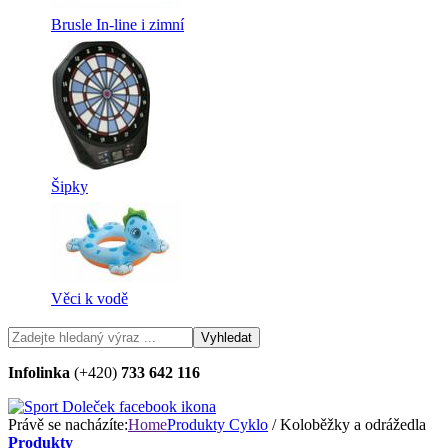
Brusle In-line i zimní
Šipky
Věci k vodě
Infolinka
(+420)
733 642 116
Právě se nacházíte:
Home
Produkty
Cyklo
/ Koloběžky a odrážedla
Produkty