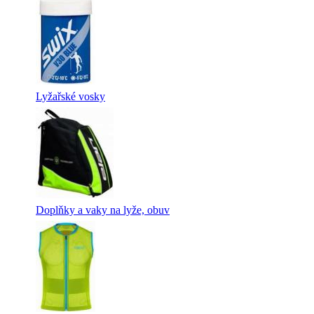
Lyžařské vosky
Doplňky a vaky na lyže, obuv