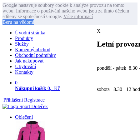
Google nastavuje soubory cookie k analýze provozu na tomto
webu. Informace o používání našeho webu jsou za tímto účelem
sdíleny se společností Google.
Více informací
Beru na vědomí
X
Úvodní stránka
Produkty
Letní provozn
Služby
Kamenný obchod
Obchodní podmínky
Jak nakupovat
Ubytování
pondělí - pátek 8.30 
Kontakty
0
Nákupní košík
0,- Kč
sobota 8.30 - 12 hod
Přihlášení
Registrace
Oblečení