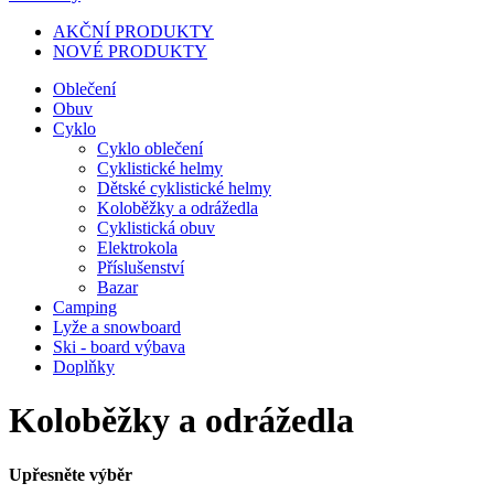
AKČNÍ PRODUKTY
NOVÉ PRODUKTY
Oblečení
Obuv
Cyklo
Cyklo oblečení
Cyklistické helmy
Dětské cyklistické helmy
Koloběžky a odrážedla
Cyklistická obuv
Elektrokola
Příslušenství
Bazar
Camping
Lyže a snowboard
Ski - board výbava
Doplňky
Koloběžky a odrážedla
Upřesněte výběr