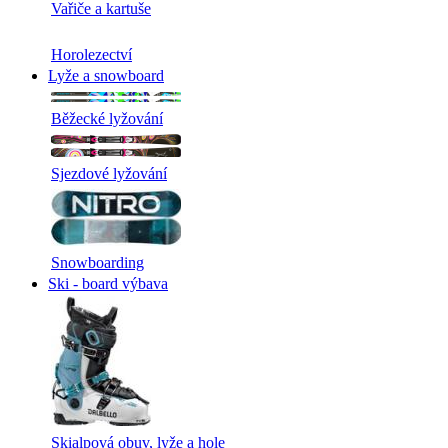
Vařiče a kartuše
Horolezectví
Lyže a snowboard
Běžecké lyžování
Sjezdové lyžování
Snowboarding
Ski - board výbava
Skialpová obuv, lyže a hole