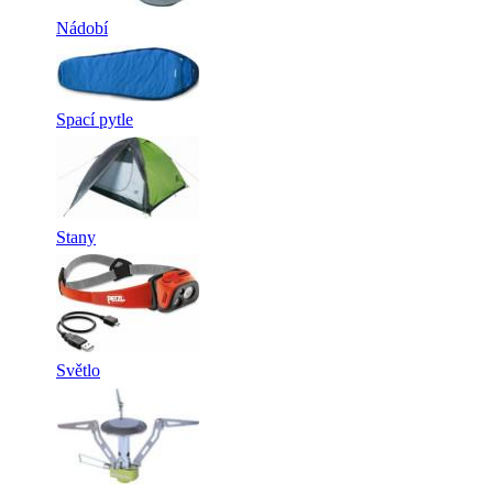
Nádobí
Spací pytle
Stany
Světlo