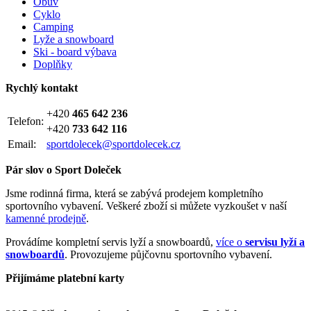
Obuv
Cyklo
Camping
Lyže a snowboard
Ski - board výbava
Doplňky
Rychlý kontakt
+420
465 642 236
Telefon:
+420
733 642 116
Email:
sportdolecek@sportdolecek.cz
Pár slov o Sport Doleček
Jsme rodinná firma, která se zabývá prodejem kompletního
sportovního vybavení. Veškeré zboží si můžete vyzkoušet v naší
kamenné prodejně
.
Provádíme kompletní servis lyží a snowboardů,
více o
servisu lyží a
snowboardů
. Provozujeme půjčovnu sportovního vybavení.
Přijímáme platební karty