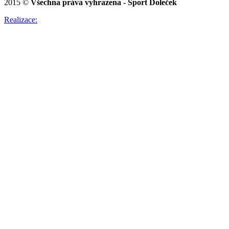
2015 ©
Všechna práva vyhrazena - Sport Doleček
Realizace: