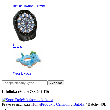
Brusle In-line i zimní
Šipky
Věci k vodě
Infolinka
(+420)
733 642 116
Právě se nacházíte:
Home
Produkty
Camping
/
Batohy
/ Batohy 40L
a víc