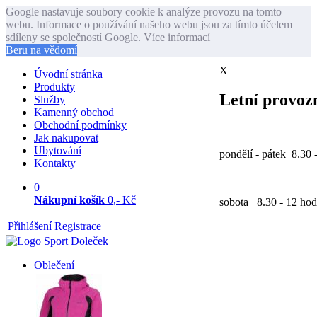
Google nastavuje soubory cookie k analýze provozu na tomto
webu. Informace o používání našeho webu jsou za tímto účelem
sdíleny se společností Google.
Více informací
Beru na vědomí
X
Úvodní stránka
Produkty
Letní provozn
Služby
Kamenný obchod
Obchodní podmínky
Jak nakupovat
Ubytování
pondělí - pátek 8.30 
Kontakty
0
Nákupní košík
0,- Kč
sobota 8.30 - 12 hod
Přihlášení
Registrace
Oblečení