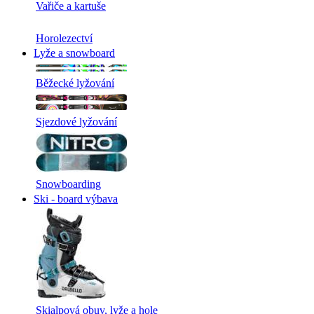
Vařiče a kartuše
Horolezectví
Lyže a snowboard
Běžecké lyžování
Sjezdové lyžování
Snowboarding
Ski - board výbava
Skialpová obuv, lyže a hole