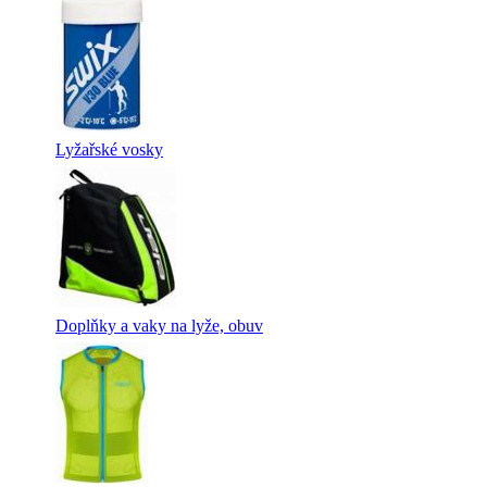
Lyžařské vosky
Doplňky a vaky na lyže, obuv