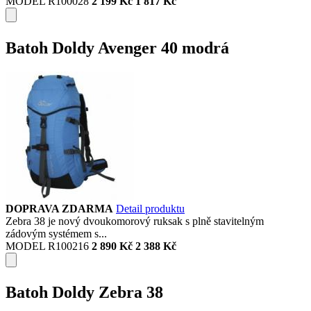
MODEL R100028
2 199 Kč
1 817 Kč
Batoh Doldy Avenger 40 modrá
DOPRAVA ZDARMA
Detail produktu
Zebra 38 je nový dvoukomorový ruksak s plně stavitelným
zádovým systémem s...
MODEL R100216
2 890 Kč
2 388 Kč
Batoh Doldy Zebra 38