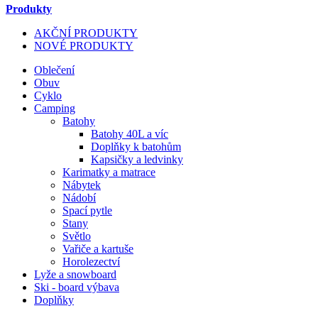
Produkty
AKČNÍ PRODUKTY
NOVÉ PRODUKTY
Oblečení
Obuv
Cyklo
Camping
Batohy
Batohy 40L a víc
Doplňky k batohům
Kapsičky a ledvinky
Karimatky a matrace
Nábytek
Nádobí
Spací pytle
Stany
Světlo
Vařiče a kartuše
Horolezectví
Lyže a snowboard
Ski - board výbava
Doplňky