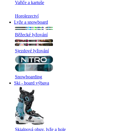
Vařiče a kartuše
Horolezectví
Lyže a snowboard
Běžecké lyžování
Sjezdové lyžování
Snowboarding
Ski - board výbava
Skialpová obuv, lyže a hole