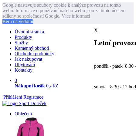
Google nastavuje soubory cookie k analýze provozu na tomto
webu. Informace o používání našeho webu jsou za tímto účelem
sdíleny se společností Google.
Více informací
Beru na vědomí
X
Úvodní stránka
Produkty
Letní provozn
Služby
Kamenný obchod
Obchodní podmínky
Jak nakupovat
Ubytování
pondělí - pátek 8.30 
Kontakty
0
Nákupní košík
0,- Kč
sobota 8.30 - 12 hod
Přihlášení
Registrace
Oblečení