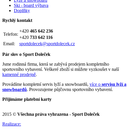
Lyže a snowboard
Ski - board výbava
Doplňky
Rychlý kontakt
+420
465 642 236
Telefon:
+420
733 642 116
Email:
sportdolecek@sportdolecek.cz
Pár slov o Sport Doleček
Jsme rodinná firma, která se zabývá prodejem kompletního
sportovního vybavení. Veškeré zboží si můžete vyzkoušet v naší
kamenné prodejně
.
Provádíme kompletní servis lyží a snowboardů,
více o
servisu lyží a
snowboardů
. Provozujeme půjčovnu sportovního vybavení.
Přijímáme platební karty
2015 ©
Všechna práva vyhrazena - Sport Doleček
Realizace: