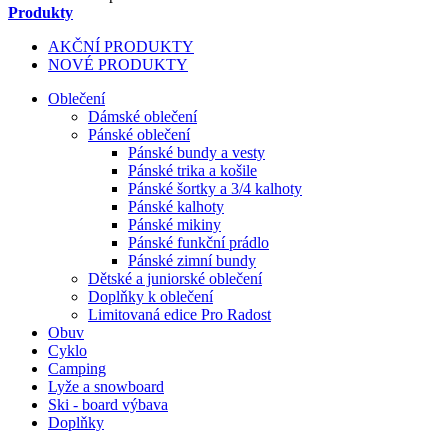
Produkty
AKČNÍ PRODUKTY
NOVÉ PRODUKTY
Oblečení
Dámské oblečení
Pánské oblečení
Pánské bundy a vesty
Pánské trika a košile
Pánské šortky a 3/4 kalhoty
Pánské kalhoty
Pánské mikiny
Pánské funkční prádlo
Pánské zimní bundy
Dětské a juniorské oblečení
Doplňky k oblečení
Limitovaná edice Pro Radost
Obuv
Cyklo
Camping
Lyže a snowboard
Ski - board výbava
Doplňky