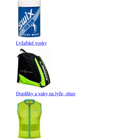
Lyžařské vosky
Doplňky a vaky na lyže, obuv