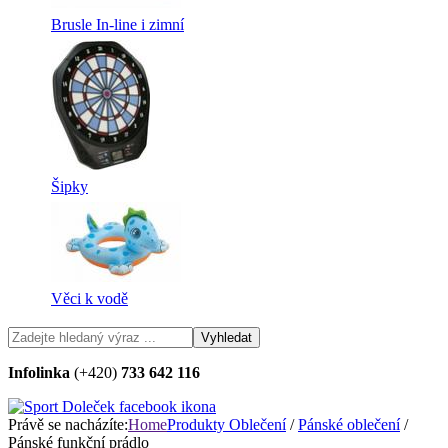
Brusle In-line i zimní
Šipky
Věci k vodě
Infolinka
(+420)
733 642 116
Právě se nacházíte:
Home
Produkty
Oblečení
/
Pánské oblečení
/
Pánské funkční prádlo