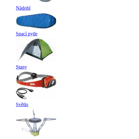
Nádobí
Spací pytle
Stany
Světlo