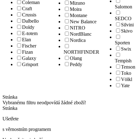
Coleman
Mizuno
Salomon
Craft
Moira
Crussis
Montane
SEDCO
Dalbello
New Balance
Silvini
Doldy
NITRO
Skivo
E-totem
NordBlanc
Elan
Nordica
Sporten
Fischer
Swix
Fizan
NORTHFINDER
Galaxy
Olang
Tempish
Grisport
Peddy
Tenson
Toko
Völkl
Yate
Stránka
Vybranému filtru neodpovídá žádné zboží!
Stránka
Ušetřete
s věrnostním programem