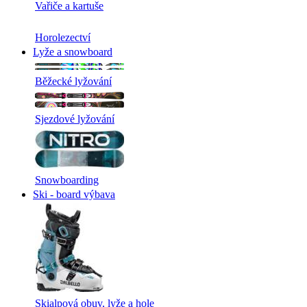
Vařiče a kartuše
Horolezectví
Lyže a snowboard
Běžecké lyžování
Sjezdové lyžování
Snowboarding
Ski - board výbava
Skialpová obuv, lyže a hole