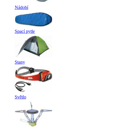
Nádobí
Spací pytle
Stany
Světlo