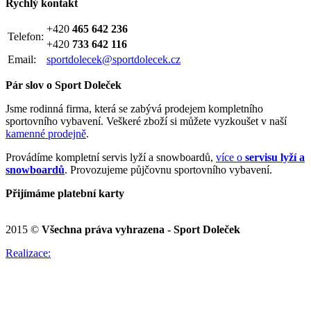
Rychlý kontakt
+420
465 642 236
Telefon:
+420
733 642 116
Email:
sportdolecek@sportdolecek.cz
Pár slov o Sport Doleček
Jsme rodinná firma, která se zabývá prodejem kompletního
sportovního vybavení. Veškeré zboží si můžete vyzkoušet v naší
kamenné prodejně
.
Provádíme kompletní servis lyží a snowboardů,
více o
servisu lyží a
snowboardů
. Provozujeme půjčovnu sportovního vybavení.
Přijímáme platební karty
2015 ©
Všechna práva vyhrazena - Sport Doleček
Realizace: