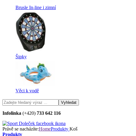
Brusle In-line i zimní
Šipky
Věci k vodě
Infolinka
(+420)
733 642 116
Právě se nacházíte:
Home
Produkty
Koš
Produkty