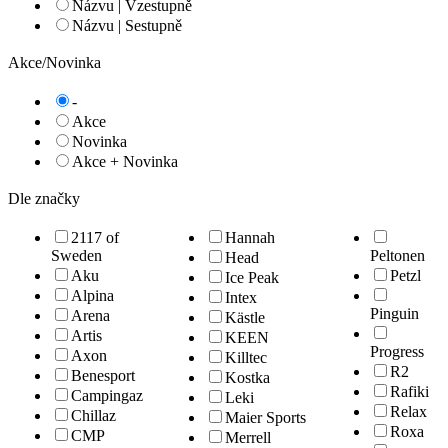
Názvu | Vzestupně
Názvu | Sestupně
Akce/Novinka
-
Akce
Novinka
Akce + Novinka
Dle značky
2117 of
Hannah
Sweden
Peltonen
Head
Aku
Petzl
Ice Peak
Alpina
Intex
Pinguin
Arena
Kästle
Artis
KEEN
Progress
Axon
Killtec
R2
Benesport
Kostka
Rafiki
Campingaz
Leki
Relax
Chillaz
Maier Sports
Roxa
CMP
Merrell