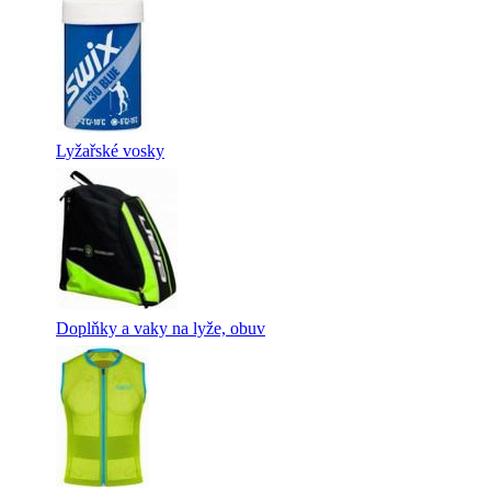
Lyžařské vosky
Doplňky a vaky na lyže, obuv