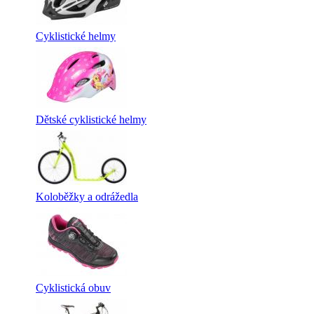
Cyklistické helmy
Dětské cyklistické helmy
Koloběžky a odrážedla
Cyklistická obuv