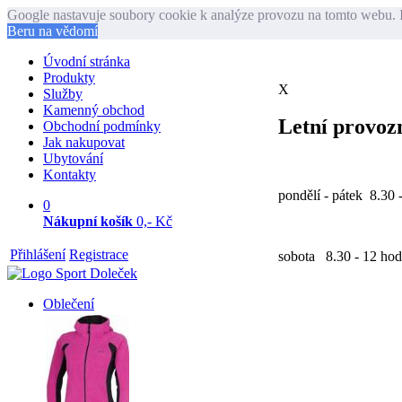
Google nastavuje soubory cookie k analýze provozu na tomto webu. I
Beru na vědomí
Úvodní stránka
Produkty
X
Služby
Kamenný obchod
Letní provozn
Obchodní podmínky
Jak nakupovat
Ubytování
Kontakty
pondělí - pátek 8.30 
0
Nákupní košík
0,- Kč
Přihlášení
Registrace
sobota 8.30 - 12 hod
Oblečení