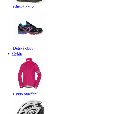
Pánská obuv
Dětská obuv
Cyklo
Cyklo oblečení