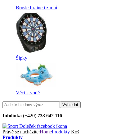
Brusle In-line i zimní
Šipky
Věci k vodě
Infolinka
(+420)
733 642 116
Právě se nacházíte:
Home
Produkty
Koš
Produkty