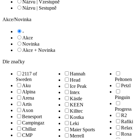
Názvu | Vzestupně
Názvu | Sestupně
Akce/Novinka
-
Akce
Novinka
Akce + Novinka
Dle značky
2117 of
Hannah
Sweden
Peltonen
Head
Aku
Petzl
Ice Peak
Alpina
Intex
Pinguin
Arena
Kästle
Artis
KEEN
Progress
Axon
Killtec
R2
Benesport
Kostka
Rafiki
Campingaz
Leki
Relax
Chillaz
Maier Sports
Roxa
CMP
Merrell