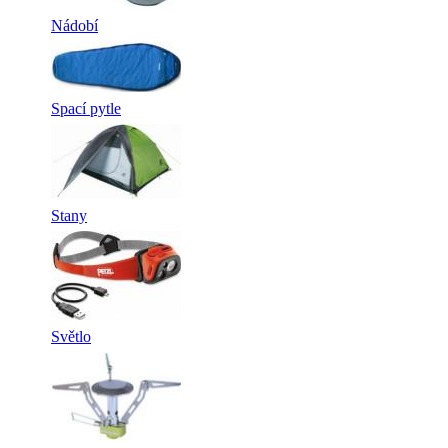
Nádobí
Spací pytle
Stany
Světlo