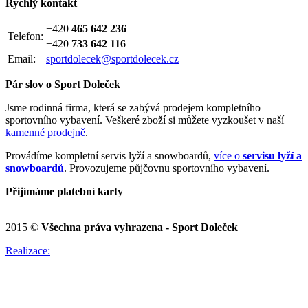
Rychlý kontakt
+420
465 642 236
Telefon:
+420
733 642 116
Email:
sportdolecek@sportdolecek.cz
Pár slov o Sport Doleček
Jsme rodinná firma, která se zabývá prodejem kompletního
sportovního vybavení. Veškeré zboží si můžete vyzkoušet v naší
kamenné prodejně
.
Provádíme kompletní servis lyží a snowboardů,
více o
servisu lyží a
snowboardů
. Provozujeme půjčovnu sportovního vybavení.
Přijímáme platební karty
2015 ©
Všechna práva vyhrazena - Sport Doleček
Realizace: