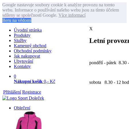
Google nastavuje soubory cookie k analýze provozu na tomto
webu. Informace o používání našeho webu jsou za tímto účelem
sdíleny se společností Google.
Více informací
Beru na vědomí
X
Úvodní stránka
Produkty
Letní provozn
Služby
Kamenný obchod
Obchodní podmínky
Jak nakupovat
Ubytování
pondělí - pátek 8.30 
Kontakty
0
Nákupní košík
0,- Kč
sobota 8.30 - 12 hod
Přihlášení
Registrace
Oblečení