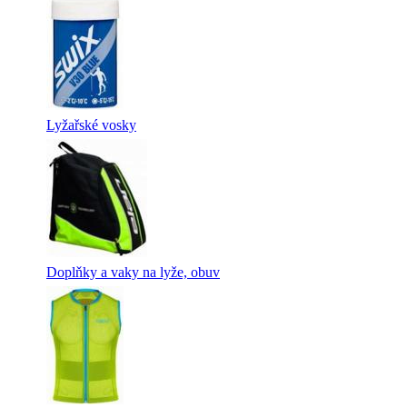
Lyžařské vosky
Doplňky a vaky na lyže, obuv