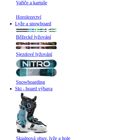
Vařiče a kartuše
Horolezectví
Lyže a snowboard
Běžecké lyžování
Sjezdové lyžování
Snowboarding
Ski - board výbava
Skialpová obuv, lyže a hole