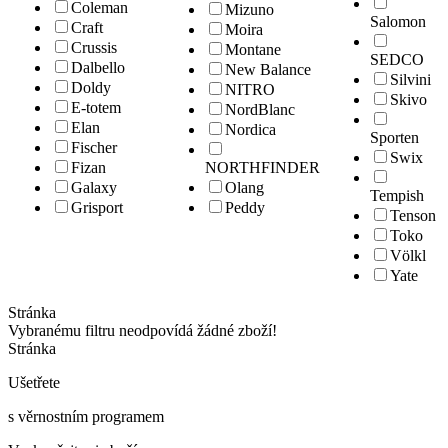
Coleman
Mizuno
Salomon
Craft
Moira
Crussis
Montane
SEDCO
Dalbello
New Balance
Silvini
Doldy
NITRO
Skivo
E-totem
NordBlanc
Elan
Nordica
Sporten
Fischer
Swix
Fizan
NORTHFINDER
Galaxy
Olang
Tempish
Grisport
Peddy
Tenson
Toko
Völkl
Yate
Stránka
Vybranému filtru neodpovídá žádné zboží!
Stránka
Ušetřete
s věrnostním programem