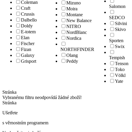
Coleman
Mizuno
Salomon
Craft
Moira
Crussis
Montane
SEDCO
Dalbello
New Balance
Silvini
Doldy
NITRO
Skivo
E-totem
NordBlanc
Elan
Nordica
Sporten
Fischer
Swix
Fizan
NORTHFINDER
Galaxy
Olang
Tempish
Grisport
Peddy
Tenson
Toko
Völkl
Yate
Stránka
Vybranému filtru neodpovídá žádné zboží!
Stránka
Ušetřete
s věrnostním programem