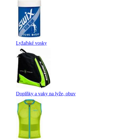
Lyžařské vosky
Doplňky a vaky na lyže, obuv