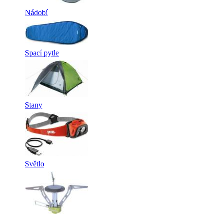
Nádobí
Spací pytle
Stany
Světlo