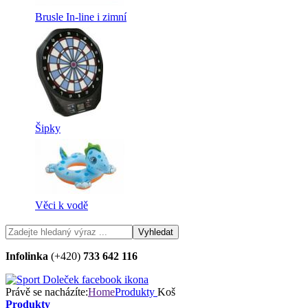
Brusle In-line i zimní
Šipky
Věci k vodě
Infolinka
(+420)
733 642 116
Právě se nacházíte:
Home
Produkty
Koš
Produkty