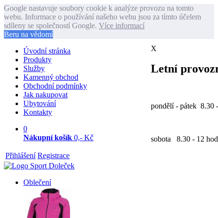
Google nastavuje soubory cookie k analýze provozu na tomto
webu. Informace o používání našeho webu jsou za tímto účelem
sdíleny se společností Google.
Více informací
Beru na vědomí
X
Úvodní stránka
Produkty
Letní provozn
Služby
Kamenný obchod
Obchodní podmínky
Jak nakupovat
Ubytování
pondělí - pátek 8.30 
Kontakty
0
Nákupní košík
0,- Kč
sobota 8.30 - 12 hod
Přihlášení
Registrace
Oblečení