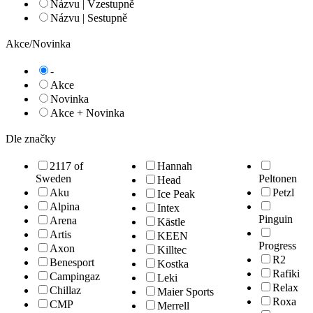
Názvu | Vzestupně
Názvu | Sestupně
Akce/Novinka
-
Akce
Novinka
Akce + Novinka
Dle značky
2117 of
Hannah
Sweden
Peltonen
Head
Aku
Petzl
Ice Peak
Alpina
Intex
Pinguin
Arena
Kästle
Artis
KEEN
Progress
Axon
Killtec
R2
Benesport
Kostka
Rafiki
Campingaz
Leki
Relax
Chillaz
Maier Sports
Roxa
CMP
Merrell