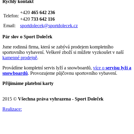
Rychlý kontakt
+420
465 642 236
Telefon:
+420
733 642 116
Email:
sportdolecek@sportdolecek.cz
Pár slov o Sport Doleček
Jsme rodinná firma, která se zabývá prodejem kompletního
sportovního vybavení. Veškeré zboží si můžete vyzkoušet v naší
kamenné prodejně
.
Provádíme kompletní servis lyží a snowboardů,
více o
servisu lyží a
snowboardů
. Provozujeme půjčovnu sportovního vybavení.
Přijímáme platební karty
2015 ©
Všechna práva vyhrazena - Sport Doleček
Realizace: