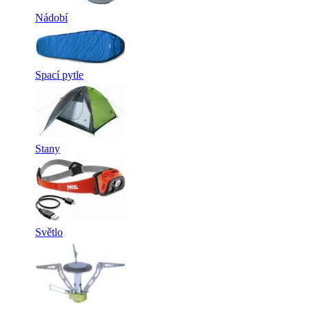
Nádobí
Spací pytle
Stany
Světlo