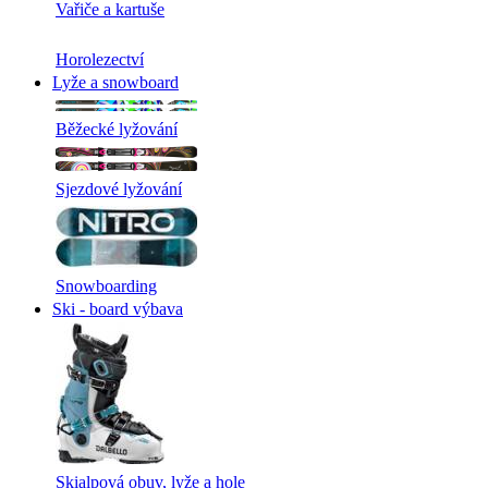
Vařiče a kartuše
Horolezectví
Lyže a snowboard
Běžecké lyžování
Sjezdové lyžování
Snowboarding
Ski - board výbava
Skialpová obuv, lyže a hole