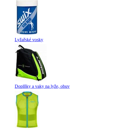
Lyžařské vosky
Doplňky a vaky na lyže, obuv