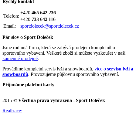
Rychlý kontakt
+420
465 642 236
Telefon:
+420
733 642 116
Email:
sportdolecek@sportdolecek.cz
Pár slov o Sport Doleček
Jsme rodinná firma, která se zabývá prodejem kompletního
sportovního vybavení. Veškeré zboží si můžete vyzkoušet v naší
kamenné prodejně
.
Provádíme kompletní servis lyží a snowboardů,
více o
servisu lyží a
snowboardů
. Provozujeme půjčovnu sportovního vybavení.
Přijímáme platební karty
2015 ©
Všechna práva vyhrazena - Sport Doleček
Realizace: