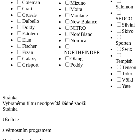
Coleman
Mizuno
Salomon
Craft
Moira
Crussis
Montane
SEDCO
Dalbello
New Balance
Silvini
Doldy
NITRO
Skivo
E-totem
NordBlanc
Elan
Nordica
Sporten
Fischer
Swix
Fizan
NORTHFINDER
Galaxy
Olang
Tempish
Grisport
Peddy
Tenson
Toko
Völkl
Yate
Stránka
Vybranému filtru neodpovídá žádné zboží!
Stránka
Ušetřete
s věrnostním programem