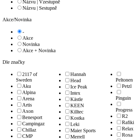
Názvu | Vzestupně
Názvu | Sestupně
Akce/Novinka
-
Akce
Novinka
Akce + Novinka
Dle značky
2117 of
Hannah
Sweden
Peltonen
Head
Aku
Petzl
Ice Peak
Alpina
Intex
Pinguin
Arena
Kästle
Artis
KEEN
Progress
Axon
Killtec
R2
Benesport
Kostka
Rafiki
Campingaz
Leki
Relax
Chillaz
Maier Sports
Roxa
CMP
Merrell