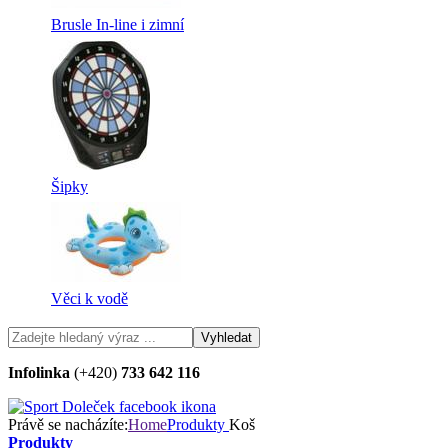
Brusle In-line i zimní
Šipky
Věci k vodě
Infolinka
(+420)
733 642 116
Právě se nacházíte:
Home
Produkty
Koš
Produkty