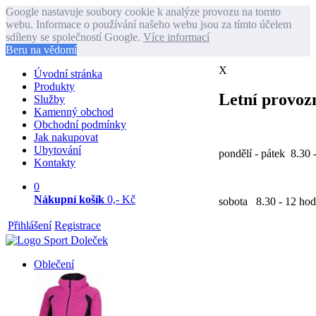
Google nastavuje soubory cookie k analýze provozu na tomto
webu. Informace o používání našeho webu jsou za tímto účelem
sdíleny se společností Google.
Více informací
Beru na vědomí
X
Úvodní stránka
Produkty
Letní provozn
Služby
Kamenný obchod
Obchodní podmínky
Jak nakupovat
Ubytování
pondělí - pátek 8.30 
Kontakty
0
Nákupní košík
0,- Kč
sobota 8.30 - 12 hod
Přihlášení
Registrace
Oblečení