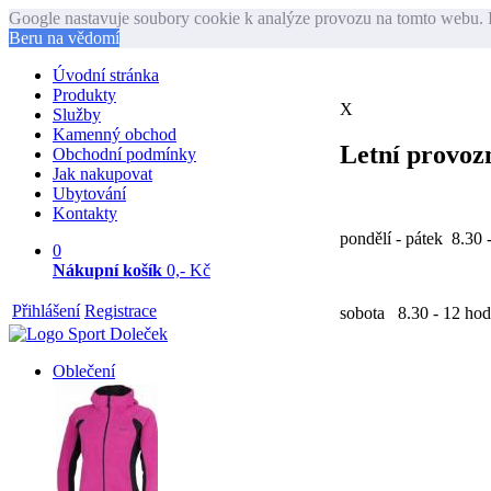
Google nastavuje soubory cookie k analýze provozu na tomto webu. I
Beru na vědomí
Úvodní stránka
Produkty
X
Služby
Kamenný obchod
Letní provozn
Obchodní podmínky
Jak nakupovat
Ubytování
Kontakty
pondělí - pátek 8.30 
0
Nákupní košík
0,- Kč
Přihlášení
Registrace
sobota 8.30 - 12 hod
Oblečení