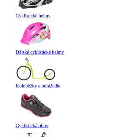
Cyklistické helmy
Dětské cyklistické helmy
Koloběžky a odrážedla
Cyklistická obuv