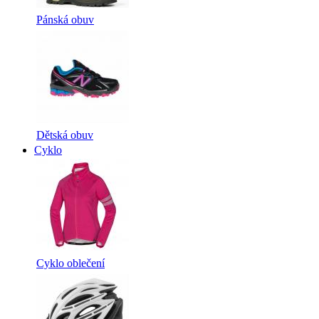
Pánská obuv
Dětská obuv
Cyklo
Cyklo oblečení