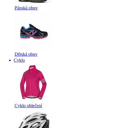
Pánská obuv
Dětská obuv
Cyklo
Cyklo oblečení