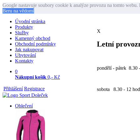
Google nastavuje soubory cookie k analýze provozu na tomto webu. I
Beru na vědomí
Úvodní stránka
Produkty
X
Služby
Kamenný obchod
Letní provozn
Obchodní podmínky
Jak nakupovat
Ubytování
Kontakty
pondělí - pátek 8.30 
0
Nákupní košík
0,- Kč
Přihlášení
Registrace
sobota 8.30 - 12 hod
Oblečení