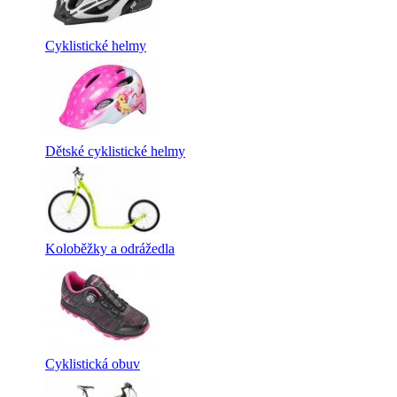
Cyklistické helmy
Dětské cyklistické helmy
Koloběžky a odrážedla
Cyklistická obuv