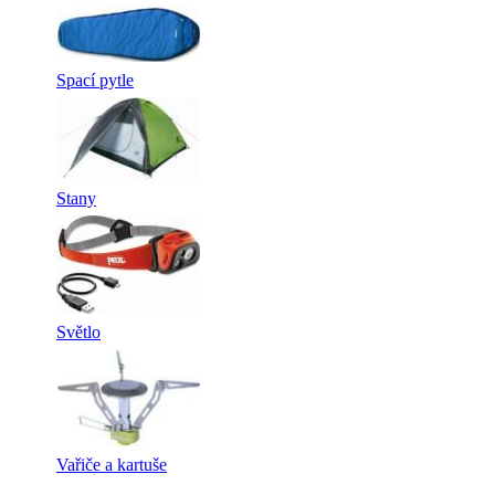
Spací pytle
Stany
Světlo
Vařiče a kartuše